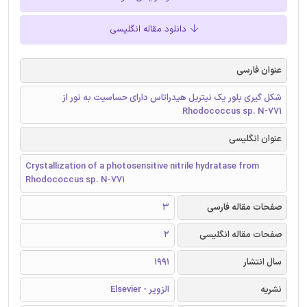
دانلود مقاله انگلیسی
عنوان فارسی
شکل گیری بلور یک نیتریل هیدراتاس دارای حساسیت به نور از
Rhodococcus sp. N-771
عنوان انگلیسی
Crystallization of a photosensitive nitrile hydratase from
Rhodococcus sp. N-771
صفحات مقاله فارسی
3
صفحات مقاله انگلیسی
2
سال انتشار
1991
نشریه
الزویر - Elsevier