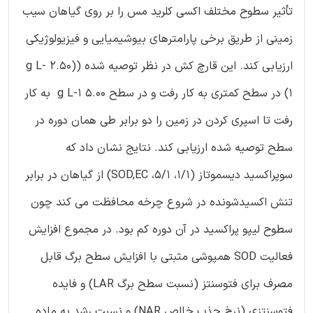
تأثیر سطوح مختلف اکسی کلرید مس را بر روی گیاهان سیب
زمینی از طریق برخی پارامترهای بیوشیمیایی و فیزیولوژیکی
ارزیابی کند. این قارچ کش در نظر توصیه شده ((2.50 g L-
1) در سطح کمتری به کار رفت و در سطح 5.00 g L-1 به کار
رفت تا اسپری کردن در زمین را دو برابر طی همان دوره در
سطح توصیه شده ارزیابی کند. نتایج نشان داد که
سوپراکسید دیسموتاز (1/1، 5/1، SOD,EC) از گیاهان در برابر
تنش اکسیدشونده در شروع چرخه محافظت می کند چون
سطوح لیپو پراکسید در آن دوره کم بود. در مجموع افزایش
فعالیت SOD همپوشی مثبتی با افزایش سطح برگ قابل
مصرف برای فتوسنتز (نسبت سطح برگ LAR) و فایده
فتوسنتزی (نرخ جذب خالص NAR) و نسبت رشد به ماده