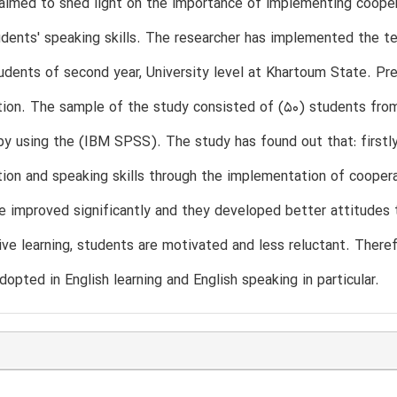
aimed to shed light on the importance of implementing coopera
udents' speaking skills. The researcher has implemented the t
udents of second year, University level at Khartoum State. Pr
tion. The sample of the study consisted of (50) students fro
y using the (IBM SPSS). The study has found out that: firstl
on and speaking skills through the implementation of cooperati
 improved significantly and they developed better attitudes to
ive learning, students are motivated and less reluctant. Ther
dopted in English learning and English speaking in particular.