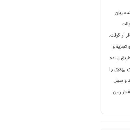
ده زبان
الت
ر ار گرفت.
IBM SPSS جمع اوری و پردا زش و تجزیه و
ریق پیاده
 بهتری ر ا
د و سهل
تار زبان