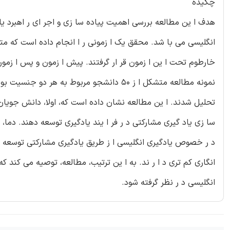
چکیده
هدف ا ین مطالعه بررسی اهمیت پیاده سا زی و اجر ای ر اهبرد یا
انگلیسی می با شد. محقق یک ا زمونی ر ا انجام داده است که مت
خارطوم تحت ا ین ا زمون قر ار گرفتند. پیش ا زمون و پس ا زمون 
تحلیل شدند. ا ین مطالعه نشان داده است که، اولا، دانش جویان س
سا زی یاد گیری مشارکتی د ر فر ا یند یادگیری توسعه دهند. دما،
د ر خصوص یادگیری انگلیسی ا ز طریق یادگیری مشارکتی توسعه داد
انگاری کم تری د ا ر ند. به ا ین ترتیب، مطالعه، توصیه می کند 
انگلیسی د ر نظر گرفته شود.