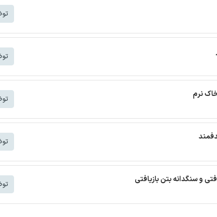
توض
توض
خاک نرم
توض
دفمند
توض
افتی و سنگدانه بتن بازیافتی
توض