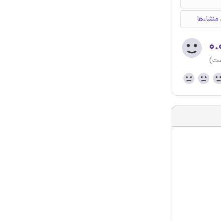
 منشاءها
۰.
ست)