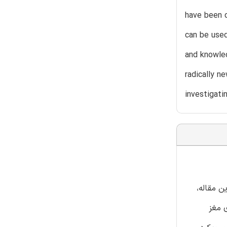
have been d
can be used
and knowled
radically n
investigat
ع داده های مغزی شده است. برای تامین شرایط یک متدولوژی اصولی از انفورماتیک مغزی (BI)، این مقاله،
 مغز