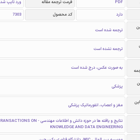
PDF
فرمت ترجمه مقاله
ورد تایپ شد
دارد
کد محصول
7303
ن
ترجمه شده است
ترجمه نشده است
به صورت عکس، درج شده است
جمه
ن
پزشکی
این
مغز و اعصاب، انفورماتیک پزشکی
نتایج و یافته ها در حوزه دانش و اطلاعات مهندسی - NSACTIONS ON
KNOWLEDGE AND DATA ENGINEERING
موسسه بین المللی WIC، دانشگاه فناوری پکن، چین