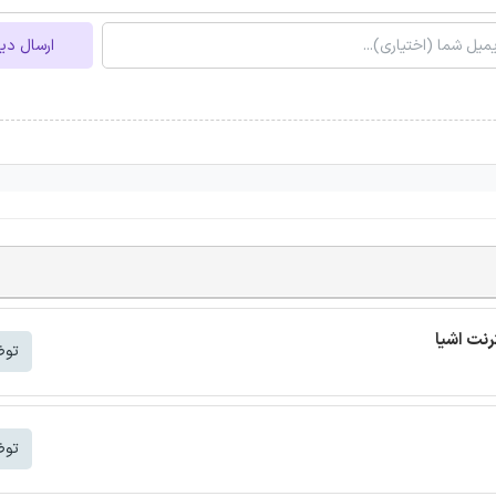
ارسال دی
توض
توض