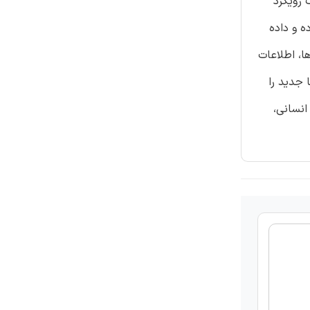
ند بعدی و یک رویکرد
غز-داده، منشاء های BI مبتنی بر مغز داده و داده
ا، اطلاعات
اساسا جدید را
انسانی،