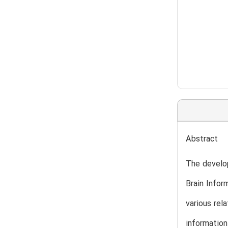
Abstract
The develop
Brain Infor
various rel
informatio