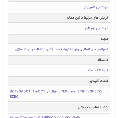
مهندسی کامپیوتر
گرایش های مرتبط با این مقاله
مهندسی نرم افزار
مجله
کنفرانس بین المللی برق، الکترونیک، سیگنال، ارتباطات و بهینه سازی
دانشگاه
گروه ETC، هند
کلمات کلیدی
DCT، SADCT، Tri-DCT، فراکتال، JPEG-2000، SPIHT، SPECK،
EZBC
doi یا شناسه دیجیتال
https://doi.org/10.1109/EESCO.2015.7253947