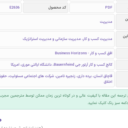
PDF
کد محصول
E2636
ن
مدیریت
این
مدیریت کسب و کار، مدیریت سازمانی و مدیریت استراتژیک
افق کسب و کار - Business Horizons
کالج کسب و کار آرتور جی Bauernfeind، دانشگاه ایالتی موری، امریکا
قاچاق انسان، برده داری، زنجیره تامین، شرکت های اجتماعی مسئوليت، حقوق
اخلاق
ترجمه این مقاله با کیفیت عالی و در کوتاه ترین زمان ممکن توسط مترجمین مجرب 
کمه سبز رنگ کلیک نمایید.
۰