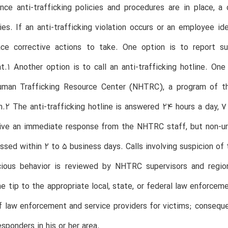
Once anti-trafficking policies and procedures are in place,
ies. If an anti-trafficking violation occurs or an employee id
ace corrective actions to take. One option is to report s
.1 Another option is to call an anti-trafficking hotline. On
uman Trafficking Resource Center (NHTRC), a program of the
n.2 The anti-trafficking hotline is answered 24 hours a day, 7
ive an immediate response from the NHTRC staff, but non-urg
sed within 2 to 5 business days. Calls involving suspicion of 
cious behavior is reviewed by NHTRC supervisors and region
he tip to the appropriate local, state, or federal law enforce
 law enforcement and service providers for victims; consequ
esponders in his or her area.