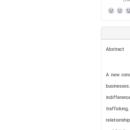
ست)
Abstract
A new conce
businesses.
indifferenc
traffickin
relationshi