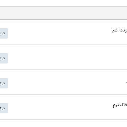
توض
توض
توض
خاک نرم
توض