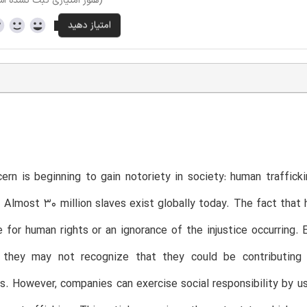
(هنوز امتیازی ثبت نشده ا
rn is beginning to gain notoriety in society: human traffickin
 Almost 30 million slaves exist globally today. The fact that h
e for human rights or an ignorance of the injustice occurrin
g, they may not recognize that they could be contributing
ps. However, companies can exercise social responsibility by us