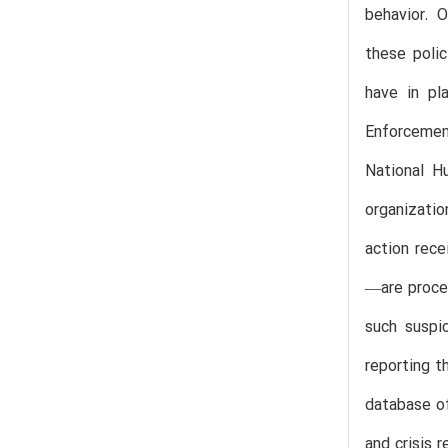
behavior. 
these polic
have in pl
Enforcement
National H
organizatio
action rece
—are proces
such suspi
reporting t
database of
and crisis r