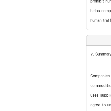
prohibit hu
helps compa
human traff
7. Summary 
Companies c
commodities
uses suppli
agree to un