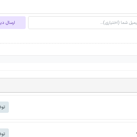
ارسال دی
توض
توض