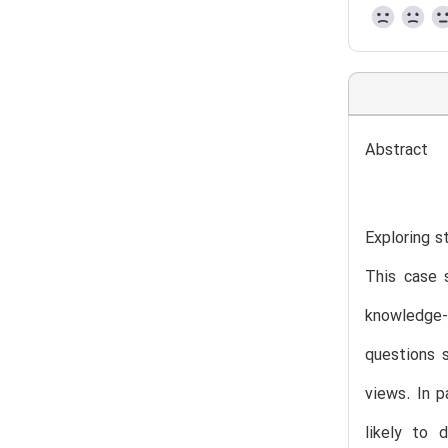
Abstract
Exploring s
This case s
knowledge-
questions s
views. In p
likely to 