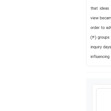
that ideas
view became
order to ad
(4) groups 
inquiry day
influencing