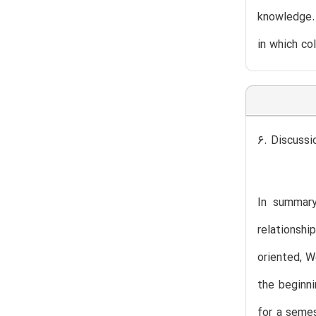
knowledge. 
in which co
6. Discussi
In summary
relationsh
oriented, W
the beginni
for a semes