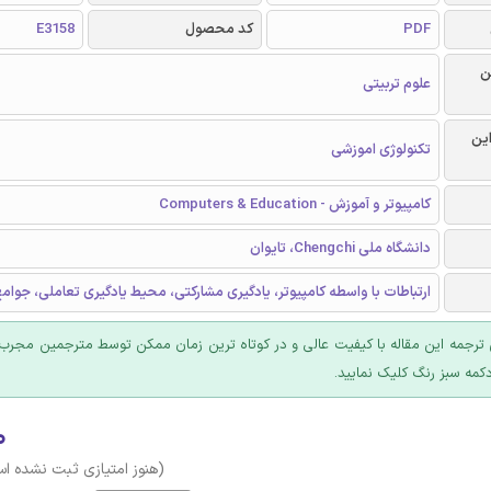
PDF
کد محصول
E3158
ن
علوم تربیتی
این
تکنولوژی اموزشی
کامپیوتر و آموزش - Computers & Education
دانشگاه ملی Chengchi، تایوان
ارتباطات با واسطه کامپیوتر، یادگیری مشارکتی، محیط یادگیری تعاملی، جوامع
ترجمه این مقاله با کیفیت عالی و در کوتاه ترین زمان ممکن توسط مترجمین مجرب 
کمه سبز رنگ کلیک نمایید.
۰
(هنوز امتیازی ثبت نشده ا