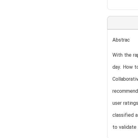
Abstrac
With the ra
day. How to
Collaborati
recommendat
user rating
classified
to validat