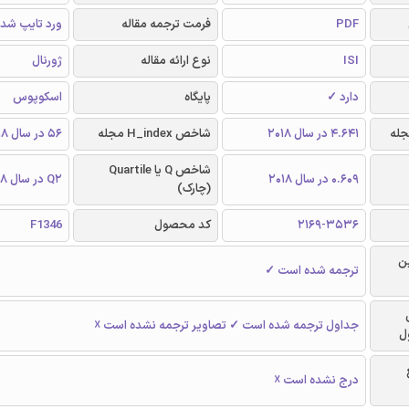
PDF
فرمت ترجمه مقاله
ورد تایپ شده و 
ISI
نوع ارائه مقاله
ژورنال
دارد ✓
پایگاه
اسکوپوس
4.641 در سال 2018
شاخص H_index مجله
56 در سال 2018
شاخص Q یا Quartile
0.609 در سال 2018
Q2 در سال 2018
(چارک)
2169-3536
کد محصول
F1346
ن
ترجمه شده است ✓
جداول ترجمه شده است ✓ تصاویر ترجمه نشده است ☓
ل
درج نشده است ☓