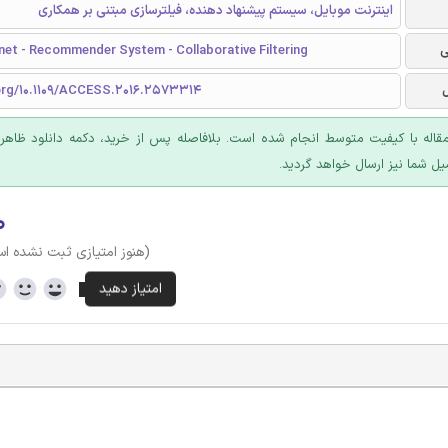
اینترنت موبایل، سیستم پیشنهاد دهنده، فیلترسازی مبتنی بر همکاری
ی
net - Recommender System - Collaborative Filtering
.org/10.1109/ACCESS.2016.2573314
قاله با کیفیت متوسط انجام شده است. بلافاصله پس از خرید، دکمه دانلود ظاهر
یل شما نیز ارسال خواهد گردید.
۰
(هنوز امتیازی ثبت نشده ا