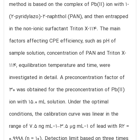
method is based on the complex of Pb(II) ion with 1-
(2-pyridylazo)-2-naphthol (PAN), and then entrapped
in the non-ionic surfactant Triton X-114. The main
factors affecting CPE efficiency, such as pH of
sample solution, concentration of PAN and Triton X-
114, equilibration temperature and time, were
investigated in detail. A preconcentration factor of
30 was obtained for the preconcentration of Pb(II)
ion with 15.0 mL solution. Under the optimal
conditions, the calibration curve was linear in the
range of 7.5 ng mL−1–3.5 μg mL−1 of lead with R2 =
0.9998 (n = 10). Detection limit based on three times