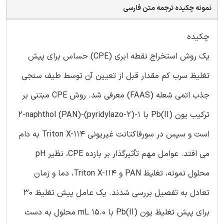
نمونه چکیده ترجمه متن فارسی
چکیده
یک روش استخراج نقطه ابری (CPE) حساس برای پیش
تغلیظ سرب کم مقدار قبل از تعیین آن توسط طیف سنجی
جذب اتمی شعله (FAAS) معرفی شد. روش CPE مبتنی بر
ترکیب یون Pb(II) با 1-(2-pyridylazo)-2-naphthol (PAN)
است و سپس در سورفاکتانت غیریونی Triton X-114 به دام
می افتد. عوامل مهم تأثیرگذار بر بازده CPE، نظیر pH
محلول نمونه، تغلیظ PAN و Triton X-114، دما و زمان
تعادل به تفصیل بررسی شدند. یک عامل پیش تغلیظ 30
برای پیش تغلیظ یون Pb(II) با 15.0 mL محلول به دست