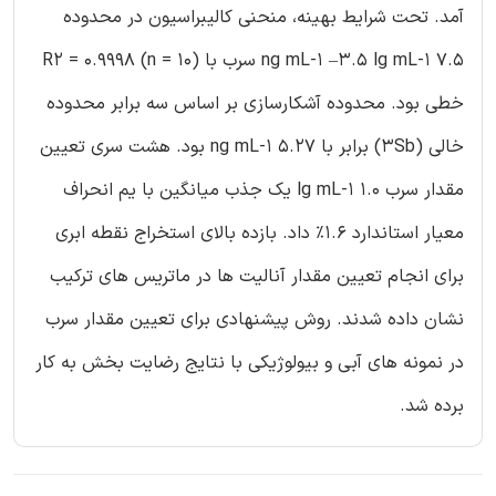
آمد. تحت شرایط بهینه، منحنی کالیبراسیون در محدوده
7.5 ng mL-1 –3.5 lg mL-1 سرب با R2 = 0.9998 (n = 10)
خطی بود. محدوده آشکارسازی بر اساس سه برابر محدوده
خالی (3Sb) برابر با 5.27 ng mL-1 بود. هشت سری تعیین
مقدار سرب 1.0 lg mL-1 یک جذب میانگین با یم انحراف
معیار استاندارد 1.6% داد. بازده بالای استخراج نقطه ابری
برای انجام تعیین مقدار آنالیت ها در ماتریس های ترکیب
نشان داده شدند. روش پیشنهادی برای تعیین مقدار سرب
در نمونه های آبی و بیولوژیکی با نتایج رضایت بخش به کار
برده شد.