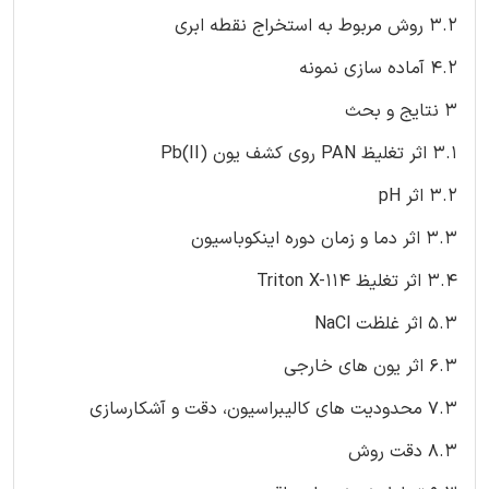
3.2 روش مربوط به استخراج نقطه ابری
4.2 آماده سازی نمونه
3 نتایج و بحث
3.1 اثر تغلیظ PAN روی کشف یون Pb(II)
3.2 اثر pH
3.3 اثر دما و زمان دوره اینکوباسیون
3.4 اثر تغلیظ Triton X-114
5.3 اثر غلظت NaCl
6.3 اثر یون های خارجی
7.3 محدودیت های کالیبراسیون، دقت و آشکارسازی
8.3 دقت روش