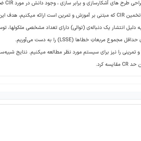
توسط فرستنده، پاسخ ضربه‌ی کانال(CIR) نامیده
میباشد. در این مقاله، ما برای سیستمهایMC ، چارچوبی را برای تخمین CIR که مبتنی بر آموزش و تمرین است ارائه میکن
نده، به دلیل انتشار یک دنباله‌ی (توالی) دارای تعداد مشخصی ملکولها، ت
Cra) و طراحی توالی آموزشی و تمرینی را نیز برای سیستم مورد نظر مطالعه میکنیم. نتایج شبیه‌
ه کرد.