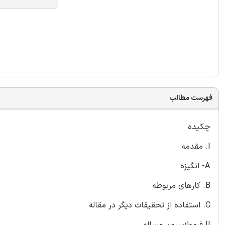
فهرست مطالب
چکیده
I. مقدمه
A- انگیزه
B. کارهای مربوطه
C. استفاده از تحقیقات دیگر در مقاله
II فرمولاسیون مساله