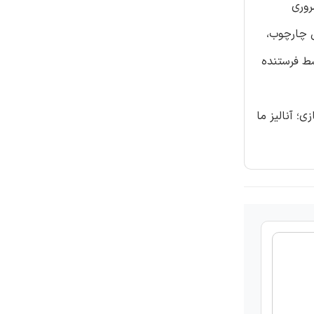
 میشود. برای طراحی طرح های آشکارسازی و برابر سازی ، وجود دانش در مورد CIR ضروری
یم، هدف این چارچوب،
وسط فرستنده
سازی؛ آنالیز ما