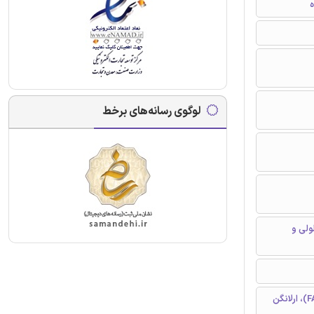
ه
لوگوی رسانه‌های برخط
ولی و
موسسه ارتباطات دیجیتال، موسسه بیوشیمی دانشگاه فردریش الکساندر (FAU)، ارلانگن