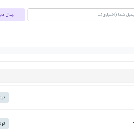
ارسال دی
توض
توض