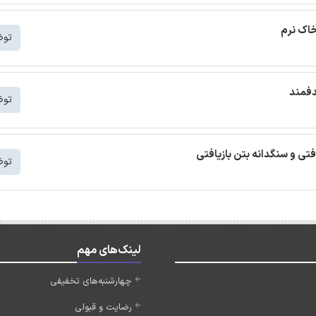
خاک نرم
توض
دفمند
توض
افتی و سنگدانه بتن بازیافتی
توض
لینک‌های مهم
چهارشنبه‌های تخفیفی
رضایت و قبولی