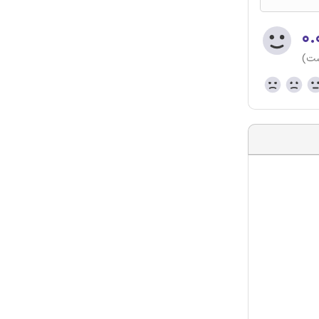
۰.
ست)