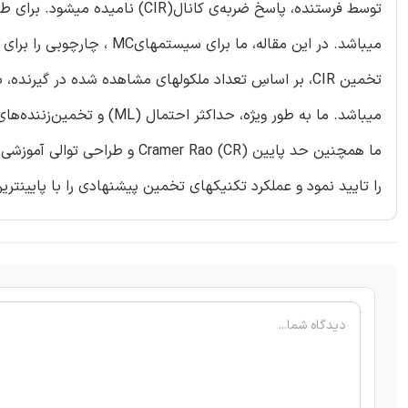
تخمین CIR، بر اساسِ تعداد ملکولهای مشاهده شده در گیر
میباشد. ما به طور ویژه، حداکثر احتمال (ML) و تخمین‌زننده‌های حداقل مجموع مربعاتِ خطاها (LSSE) را به دست می‌آوریم.
ما همچنین حد پایین mer Rao (CR
را تایید نمود و عملکرد تکنیکهای تخمین پیشنهادی را با پایینترین حد CR مقایس