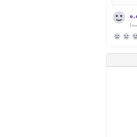
۰.
ست)