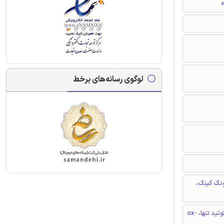
ه
لوگوی رسانه‌های برخط
 علوم پزشکی چونگ کینگ،
بیماری عروق کرونری، CD36، rs1761667، rs3173798 ، پلی مورفیسم نوکلئوتید تنها، ox-