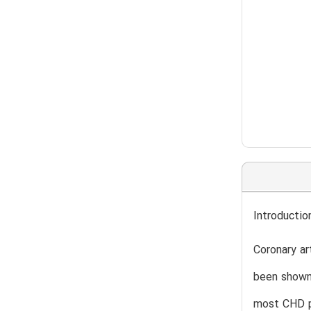
Introductio
Coronary ar
been shown 
most CHD pa