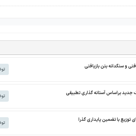
افتی و سنگدانه بتن بازیافتی
توض
توض
توض