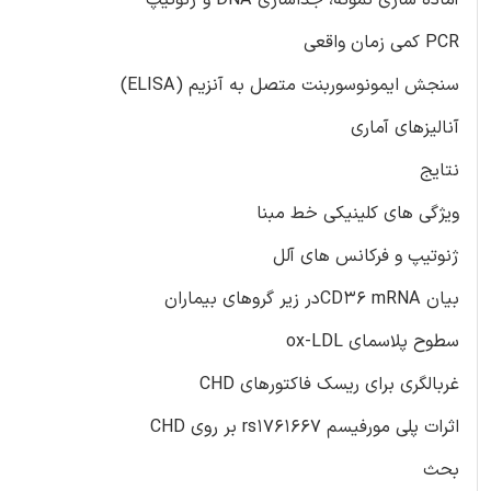
PCR کمی زمان واقعی
سنجش ایمونوسوربنت متصل به آنزیم (ELISA)
آنالیزهای آماری
نتایج
ویژگی های کلینیکی خط مبنا
ژنوتیپ و فرکانس های آلل
بیان CD36 mRNAدر زیر گروهای بیماران
سطوح پلاسمای ox-LDL
غربالگری برای ریسک فاکتورهای CHD
اثرات پلی مورفیسم rs1761667 بر روی CHD
بحث