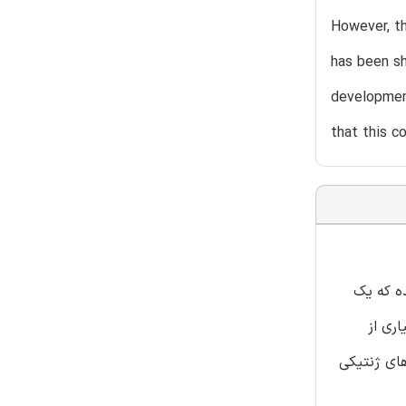
However, th
has been sh
development
that this c
 می باشد. تصلب شریان (AS) نشان داده شده که یک
د که بسیاری از
ه هرحال، ریسک فاکتورهای ژنتیکی