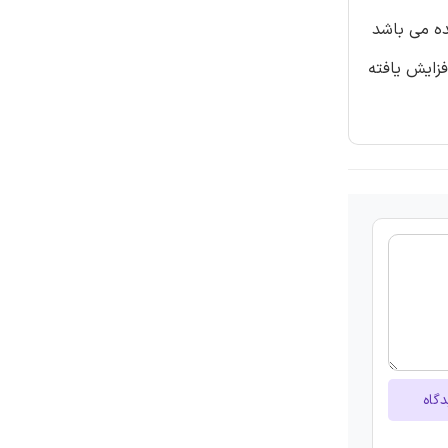
 شده می باشد
CD36, در بیماران CHD به طور چشمگیری افزایش یافته
دگاه