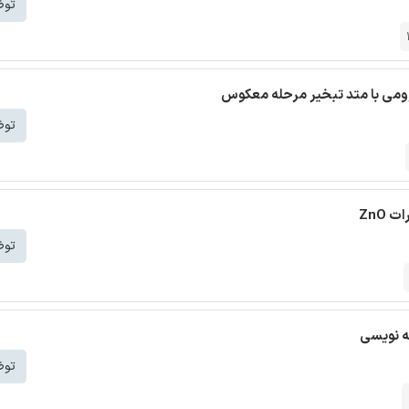
توض
وزومی با متد تبخیر مرحله معکوس
توض
ZnO
توض
مه نویسی
توض