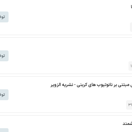
توض
توض
بتنی بر نانوتیوب های کربنی - نشریه الزویر
توض
3
شمند