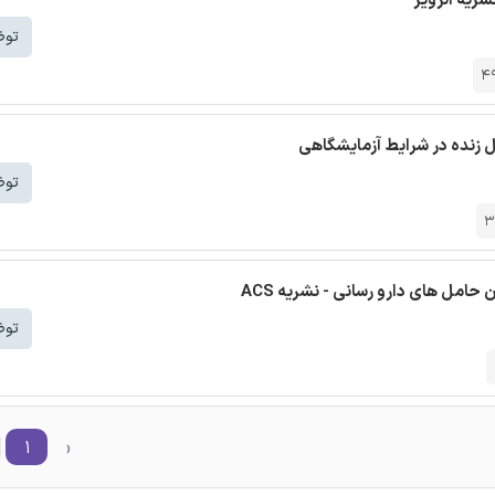
شریه الزویر
توض
4
ل زنده در شرایط آزمایشگاهی
توض
3
حامل های دارو رسانی - نشریه ACS
توض
۱
‹