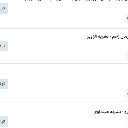
توض
توض
توض
ارو - نشریه هینداوی
توض