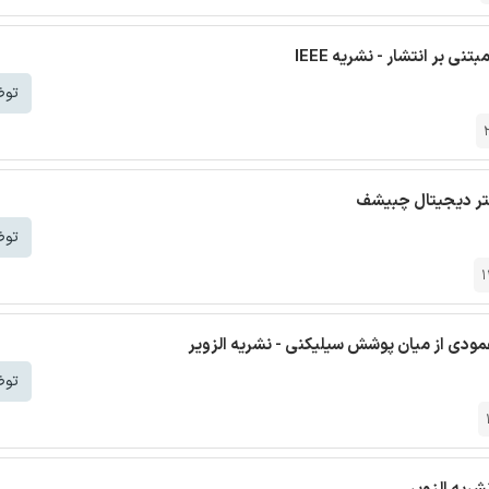
 بر انتشار - نشریه IEEE
توض
توض
عمودی از میان پوشش سیلیکنی - نشریه الزویر
توض