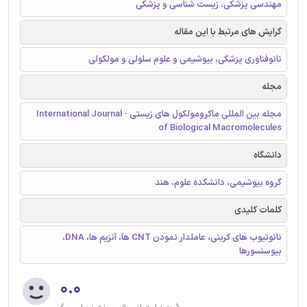
مهندسی پزشکی، زیست شناسی و پزشکی
گرایش های مرتبط با این مقاله
نانوفناوری پزشکی، بیوشیمی و علوم سلولی و مولکولی
مجله
مجله بین المللی ماکرومولکول های زیستی - International Journal
of Biological Macromolecules
دانشگاه
گروه بیوشیمی، دانشکده علوم، هند
کلمات کلیدی
نانوتیوب های کربنی، عاملدار نمودن CNT ها، آنزیم ها، DNA،
بیوسنسورها
۰.۰