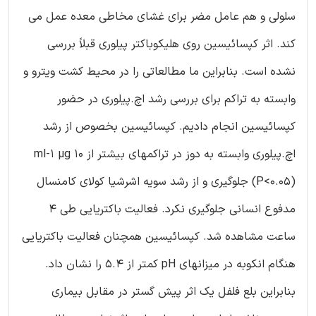
سلولی و هم عامل مضر برای غشای مخاطی معده عمل می
کند. اثر کپسائیسین روی هلیکوباکتر پیلوری قبلاً بررسی
نشده است. بنابراین ما مطالعاتی را در محیط کشت ویترو و
وابسته به تراکم برای بررسی رشد اچ.پیلوری در حضور
کپسائیسین انجام دادیم. کپسائیسین بخصوص از رشد
اچ.پیلوری وابسته به دوز در تراکمهای بیشتر از 10 ml-1 µg
(P<0.05) جلوگیری و از رشد سویه اشرشیا کولای کامنسال
مدفوع انسانی جلوگیری نکرد. فعالیت باکتریایی طی 4
ساعت مشاهده شد. کپسائیسین همچنان فعالیت باکتریایی
هنگام انکوبه در میزانهای pH کمتر از 5.4 را نشان داد.
بنابراین بلع فلفل یک اثر پیش گستر در مقابل بیماری