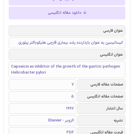
دانلود مقاله انگلیسی
عنوان فارسی
کپسائیسین به عنوان بازدارنده رشد بیماری قارچی هلیکوباکتر پیلوری
عنوان انگلیسی
Capsaicin as inhibitor of the growth of the gastric pathogen
Helicobacter pylori
صفحات مقاله فارسی
7
صفحات مقاله انگلیسی
5
سال انتشار
1997
نشریه
الزویر - Elsevier
فرمت مقاله انگلیسی
PDF