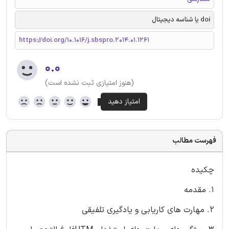
doi یا شناسه دیجیتال
https://doi.org/10.1016/j.sbspro.2014.01.1261
۰.۰
(هنوز امتیازی ثبت نشده است)
فهرست مطالب
چکیده
1. مقدمه
2. مهارت های کاریابی و یادگیری تلفیقی