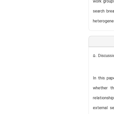
work groups
search brea
heterogene
5. Discussi
In this pap
whether th
relationsh
external s