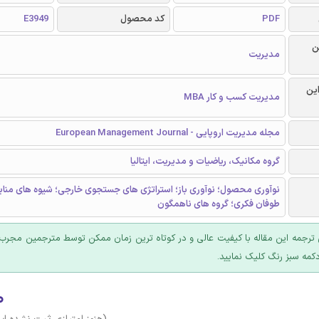
PDF
کد محصول
E3949
ن
مدیریت
این
مدیریت کسب و کار MBA
مجله مدیریت اروپایی - European Management Journal
گروه مکانیک، ریاضیات و مدیریت، ایتالیا
نوآوری محصول؛ نوآوری باز؛ استراتژی های جستجوی خارجی؛ شیوه های منابع
طوفان فکری؛ گروه های ناهمگون
ترجمه این مقاله با کیفیت عالی و در کوتاه ترین زمان ممکن توسط مترجمین مجرب 
کمه سبز رنگ کلیک نمایید.
۰