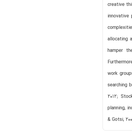
creative th
innovative 
complexiti
allocating 
hamper the
Furthermore
work group
searching b
2012; Stock
planning, 
& Gotsi, 200