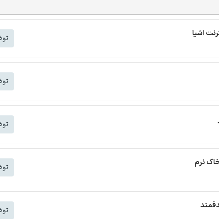
توض
توض
توض
خاک نرم
توض
دفمند
توض