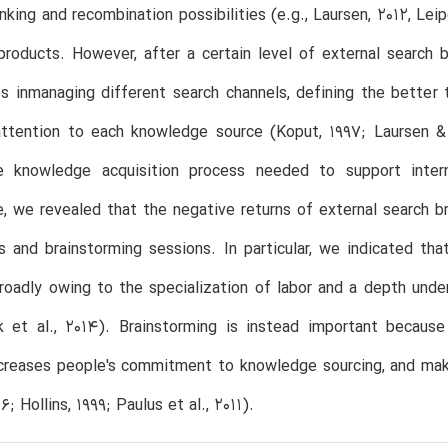
inking and recombination possibilities (e.g., Laursen, 2012, Leip
products. However, after a certain level of external search
es inmanaging different search channels, defining the bette
attention to each knowledge source (Koput, 1997; Laursen & 
 knowledge acquisition process needed to support interna
, we revealed that the negative returns of external search 
s and brainstorming sessions. In particular, we indicated t
roadly owing to the specialization of labor and a depth under
 et al., 2014). Brainstorming is instead important because 
increases people's commitment to knowledge sourcing, and m
6; Hollins, 1999; Paulus et al., 2011).