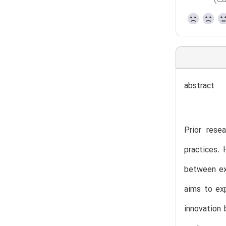
ست)
abstract
Prior rese
practices. 
between ex
aims to exp
innovation 