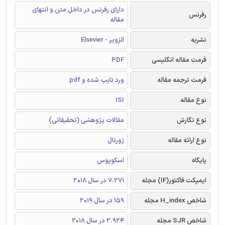
دارای رفرنس در داخل متن و انتهای
رفرنس
مقاله
نشریه
الزویر - Elsevier
فرمت مقاله انگلیسی
PDF
فرمت ترجمه مقاله
ورد تایپ شده و pdf
نوع مقاله
ISI
نوع نگارش
مقالات پژوهشی (تحقیقاتی)
نوع ارائه مقاله
ژورنال
پایگاه
اسکوپوس
ایمپکت فاکتور(IF) مجله
7.271 در سال 2018
شاخص H_index مجله
159 در سال 2019
شاخص SJR مجله
2.924 در سال 2018