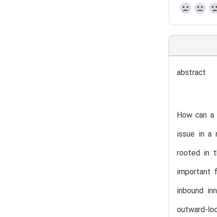
abstract
How can a 
issue in a
rooted in 
important 
inbound in
outward-lo