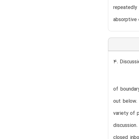
repeatedly 
absorptive 
4. Discussi
of boundary
out below. 
variety of 
discussion.
closed inb