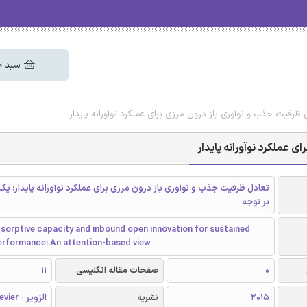
سبد خ
ل ظرفیت جذب و نوآوری باز درون مرزی برای عملکرد نوآورانه پایدار
ی عملکرد نوآورانه پایدار
تعادل ظرفیت جذب و نوآوری باز درون مرزی برای عملکرد نوآورانه پایدار: یک
بر توجه
sorptive capacity and inbound open innovation for sustained
performance: An attention-based view
0
صفحات مقاله انگلیسی
11
2015
نشریه
الزویر - Elsevier