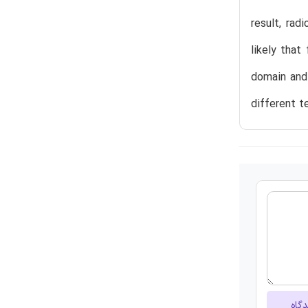
result, rad
likely tha
domain and 
different t
دگاه