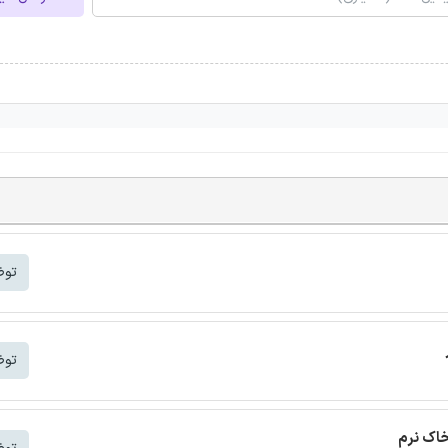
توض
توض
خاک نرم