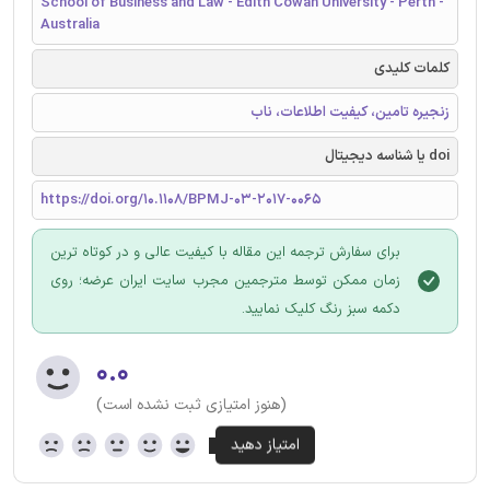
School of Business and Law - Edith Cowan University - Perth -
Australia
کلمات کلیدی
زنجیره تامین، کیفیت اطلاعات، ناب
doi یا شناسه دیجیتال
https://doi.org/10.1108/BPMJ-03-2017-0065
برای سفارش ترجمه این مقاله با کیفیت عالی و در کوتاه ترین
زمان ممکن توسط مترجمین مجرب سایت ایران عرضه؛ روی
دکمه سبز رنگ کلیک نمایید.
۰.۰
(هنوز امتیازی ثبت نشده است)