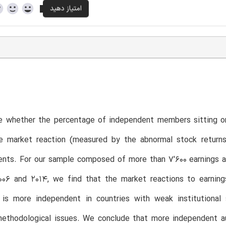
T
 whether the percentage of independent members sitting on t
e market reaction (measured by the abnormal stock returns
nts. For our sample composed of more than 7′600 earnings 
06 and 2014, we find that the market reactions to earnings
is more independent in countries with weak institutional se
ethodological issues. We conclude that more independent au