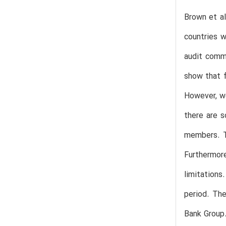
Brown et al
countries w
audit commi
show that f
However, we
there are s
members. Th
Furthermore
limitations
period. The
Bank Group.