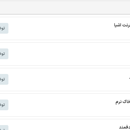
توض
توض
توض
خاک نرم
توض
دفمند