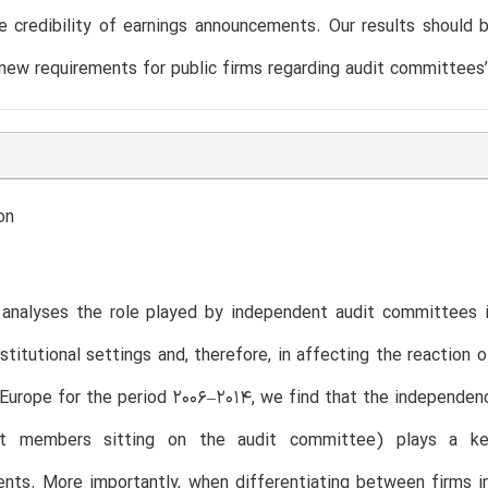
e credibility of earnings announcements. Our results should 
new requirements for public firms regarding audit committees
on
 analyses the role played by independent audit committees i
nstitutional settings and, therefore, in affecting the reaction
Europe for the period 2006–2014, we find that the independe
nt members sitting on the audit committee) plays a key
ts. More importantly, when differentiating between firms in