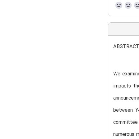
ABSTRAC
We examine
impacts th
announceme
between 20
committee 
numerous m