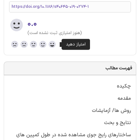
https://doi.org/10.1186/s40645-019-0274-1
۰.۰
(هنوز امتیازی ثبت نشده است)
فهرست مطالب
چکیده
مقدمه
روش ها/ آزمایشات
نتایج و بحث
ساختارهای رایج جوی مشاهده شده در طول کمپین های