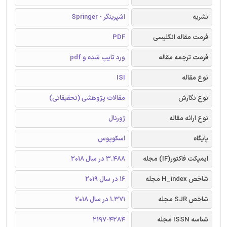
نشریه
اشپرینگر - Springer
فرمت مقاله انگلیسی
PDF
فرمت ترجمه مقاله
ورد تایپ شده و pdf
نوع مقاله
ISI
نوع نگارش
مقالات پژوهشی (تحقیقاتی)
نوع ارائه مقاله
ژورنال
پایگاه
اسکوپوس
ایمپکت فاکتور(IF) مجله
3.488 در سال 2018
شاخص H_index مجله
16 در سال 2019
شاخص SJR مجله
1.371 در سال 2018
شناسه ISSN مجله
2197-4284