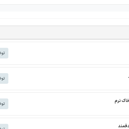
توض
توض
خاک نرم
توض
دفمند