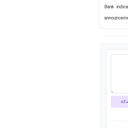
Bank indic
announcem
دگاه