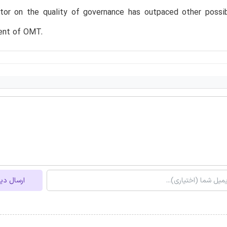
ator on the quality of governance has outpaced other poss
ent of OMT.
ارسال دی