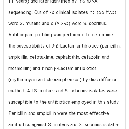
44 years) and later identified by 16S rDNA
sequencing. Out of 65 clinical isolates 36 (55.38%)
were S. mutans and 5 (7.69%) were S. sobrinus.
Antibiogram profiling was performed to determine
the susceptibility of 6 β-Lactam antibiotics (penicillin,
ampicillin, cefotaxime, cephalothin, cefazolin and
methicillin) and 2 non β-Lactam antibiotics
(erythromycin and chloramphenicol) by disc diffusion
method. All S. mutans and S. sobrinus isolates were
susceptible to the antibiotics employed in this study.
Penicillin and ampicillin were the most effective
antibiotics against S. mutans and S. sobrinus isolates