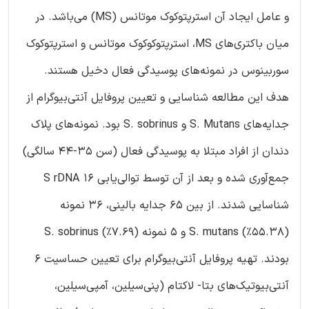
و عامل ایجاد آن استرپتوکوک موتانس (MS) می‌باشد. در
میان باکتری‌های MS، استرپتوکوکوک موتانس و استرپتوکوک
سوربینوس در نمونه‌های پوسیدگی فعال دخیل هستند.
هدف این مطالعه شناسایی و تعیین پروفایل آنتی‌بیوگرام از
جدایه‌های S. Mutans و S. sobrinus بود. نمونه‌های پلاک
دندان از افراد مبتلا به پوسیدگی فعال (سن 35-44 سالگی)
جمع‌آوری شده و بعد از آن توسط توالی‌یابی S rDNA 16
شناسایی شدند. از بین 65 جدایه بالینی، 36 نمونه
(55.38%) S. mutans و 5 نمونه (7.69%) S. sobrinus
بودند. تهیه پروفایل آنتی‌بیوگرام برای تعیین حساسیت 6
آنتی‌بیوتیک‌های بتا- لاکتام (پنی‌سیلین، آمپی‌سیلین،