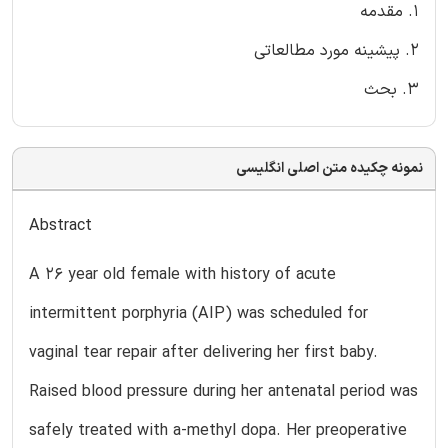
1. مقدمه
2. پیشینه مورد مطالعاتی
3. بحث
نمونه چکیده متن اصلی انگلیسی
Abstract
A 26 year old female with history of acute
intermittent porphyria (AIP) was scheduled for
vaginal tear repair after delivering her first baby.
Raised blood pressure during her antenatal period was
safely treated with a-methyl dopa. Her preoperative