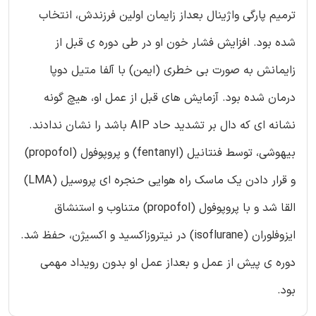
ترمیم پارگی واژینال بعداز زایمان اولین فرزندش، انتخاب
شده بود. افزایش فشار خون او در طی دوره ی قبل از
زایمانش به صورت بی خطری (ایمن) با آلفا متیل دوپا
درمان شده بود. آزمایش های قبل از عمل او، هیچ گونه
نشانه ای که دال بر تشدید حاد AIP باشد را نشان ندادند.
بیهوشی، توسط فنتانیل (fentanyl) و پروپوفول (propofol)
و قرار دادن یک ماسک راه هوایی حنجره ای پروسیل (LMA)
القا شد و با پروپوفول (propofol) متناوب و استنشاق
ایزوفلوران (isoflurane) در نیتروزاکسید و اکسیژن، حفظ شد.
دوره ی پیش از عمل و بعداز عمل او بدون رویداد مهمی
بود.