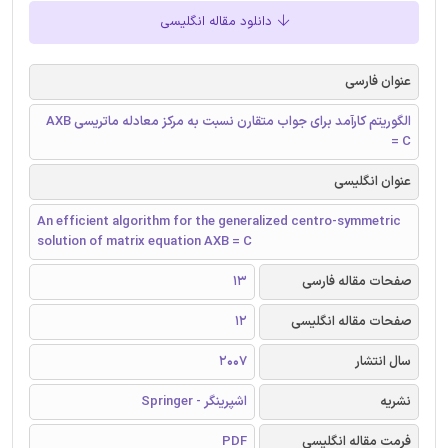
دانلود مقاله انگلیسی
عنوان فارسی
الگوریتم کارآمد برای جواب متقارن نسبت به مرکز معادله ماتریسی AXB
= C
عنوان انگلیسی
An efficient algorithm for the generalized centro-symmetric
solution of matrix equation AXB = C
صفحات مقاله فارسی
13
صفحات مقاله انگلیسی
12
سال انتشار
2007
نشریه
اشپرینگر - Springer
فرمت مقاله انگلیسی
PDF