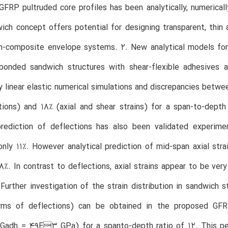
GFRP pultruded core profiles has been analytically, numeric
ich concept offers potential for designing transparent, thin 
n-composite envelope systems. 2. New analytical models for 
-bonded sandwich structures with shear-flexible adhesive
y linear elastic numerical simulations and discrepancies betwe
tions) and 18% (axial and shear strains) for a span-to-depth
prediction of deflections has also been validated experimen
only 11%. However analytical prediction of mid-span axial st
8%. In contrast to deflections, axial strains appear to be ve
 Further investigation of the strain distribution in sandwich 
rms of deflections) can be obtained in the proposed GF
(Gadh = 49E3 GPa) for a spanto-depth ratio of 12. This per