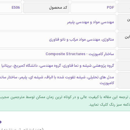
PDF
کد محصول
E506
ن
مهندسی مواد و مهندسی پلیمر
این
متالوژی، مهندسی مواد مرکب و نانو فناوری
ساختار کامپوزیت - Composite Structures
گروه پژوهشی شیشه و نما فناوری، گروه مهندسی، دانشگاه کمبریج، بریتانیا
مدل های تحلیلی، شیشه تقویت شده با الیاف، شیشه ای، پلیمر، ساختار سان
کامپوزیت
ترجمه این مقاله با کیفیت عالی و در کوتاه ترین زمان ممکن توسط مترجمین مجرب 
کمه سبز رنگ کلیک نمایید.
۰