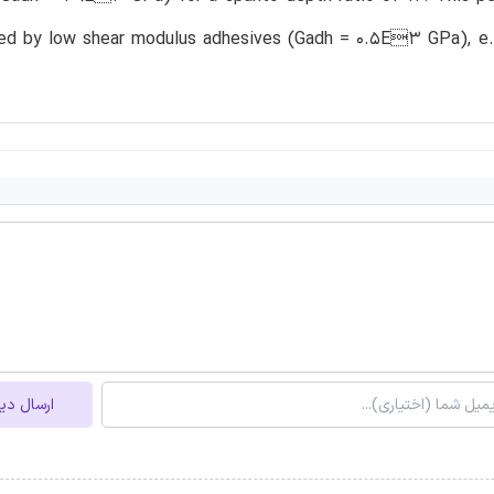
ed by low shear modulus adhesives (Gadh = 0.5E3 GPa), e.g.
ارسال دی