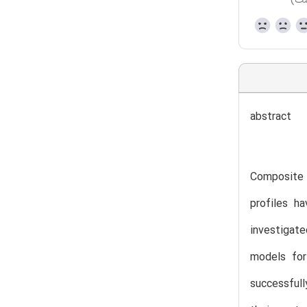
ست)
abstract
Composite 
profiles h
investigate
models for
successfull