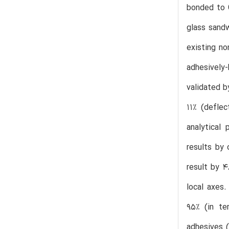
bonded to 
glass sandw
existing no
adhesively
validated b
11% (deflec
analytical 
results by 
result by 4
local axes.
95% (in te
adhesives 