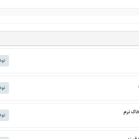
توض
توض
خاک نرم
توض