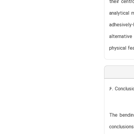
their cent
analytical
adhesively
alternativ
physical fe
6. Conclusi
The bendin
conclusions