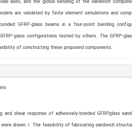
roidal axes; and the global bending of the sandwich compone
 models are validated by finite element simulations and com
-bonded GFRP-glass beams in a four-point bending configu
e GFRP-glass configurations tested by others. The GFRP-glas
asibility of constructing these proposed components.
ons
g and shear response of adhesively-bonded GFRPglass sandw
 were drawn: 1. The feasibility of fabricating sandwich struc