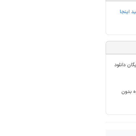
ستراتژی تایم اوت تطبیقی برای ساخت پروفایل یا نمایه سازی جریانات UDP هستید اینجا
گان دانلود
ه بدون