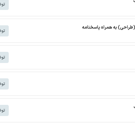
توض
(طراحی) به همراه پاسخنامه
توض
توض
توض
توض