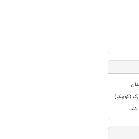
دان
زرگ (کوچک)
کند.