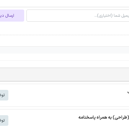
ارسال دی
توض
(طراحی) به همراه پاسخنامه
توض