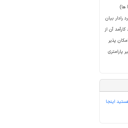
(MIMO) با گیرنده ها و فرستنده های گسترده و مکانمند و رادار غیر فعال می شوند. رادارهای غیر فعال با نام فرستنده های مغتنم (IO ها)
 رادار بیان
و برآورد کارآمد آن از
مکان پذیر
 پارامتری
ستید اینجا