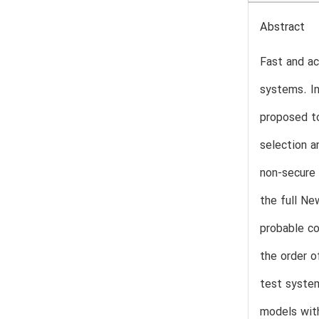
Abstract
Fast and ac
systems. In
proposed to
selection a
non-secure 
the full Ne
probable co
the order o
test syste
models wit