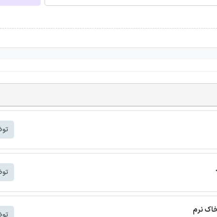
توض
توض
خاک نرم
توض