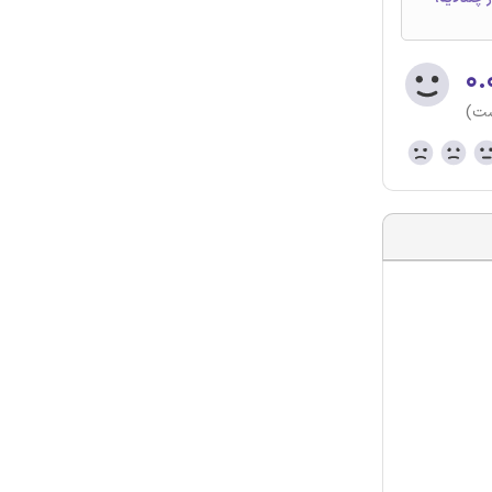
۰.
ست)