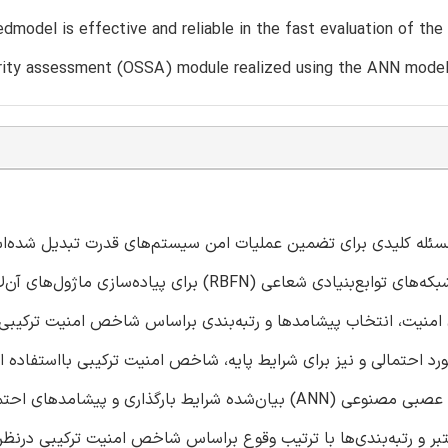
dmodel is effective and reliable in the fast evaluation of th
rity assessment (OSSA) module realized using the ANN models 
مسئله کلیدی برای تضمین عملیات امن سیستم‌های قدرت تبدیل شده‌ا
مقاله شبکه‌های عصبی‌مصنوعی پیش‌خور چند لایه (MLFFN) و شبکه‌های توابع‌بنیادی شعاعی (RBFN) برای پیاده‌س
امنیت، انتخاب پیشامدها و رتبه‌بندی براساس شاخص امنیت ترکیبی 
ورد احتمالی و نیز برای شرایط پایه، شاخص امنیت ترکیبی بااستفاده ا
جریان بار نیوتن –رافسون کامل محاسبه می‌شود. مدل شبکه‌های عصبی مصنوعی (ANN) بیان‌شده شرایط بارگذاری و پیش
ر و رتبه‌بندی‌ها با ترتیب وقوع براساس شاخص امنیت ترکیبی درنظرم