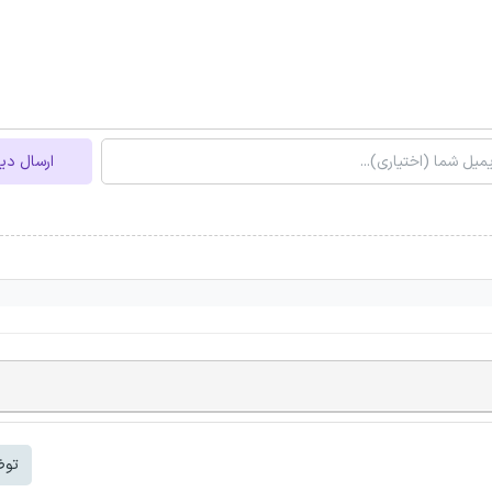
ارسال دی
توض