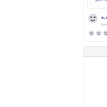
۰.
ست)