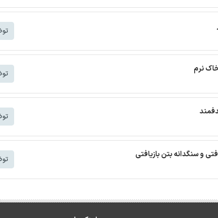
توض
خاک نرم
توض
دفمند
توض
افتی و سنگدانه بتن بازیافتی
توض