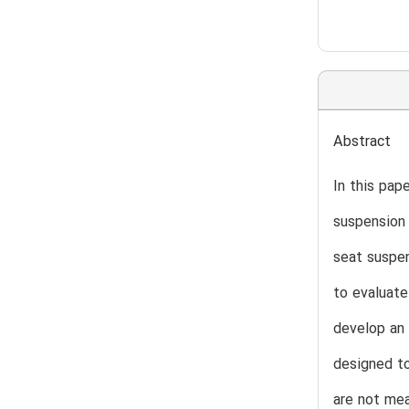
Abstract
In this pap
suspension 
seat suspen
to evaluate
develop an 
designed to
are not mea