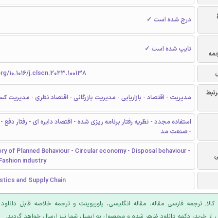
درج شده است ✓
تایپ شده است ✓
جمه
org/10.1016/j.clscn.2023.100138
رتبط
مدیریت - اقتصاد - بازاریابی - مدیریت بازرگانی - اقتصاد نظری - مدیریت کس
استفاده مجدد - نظریه رفتار برنامه ریزی شده - اقتصاد دایره ای - رفتار دفع 
- صنعت مد
ry of Planned Behaviour - Circular economy - Disposal behaviour -
ی
Fashion industry
stics and Supply Chain
 کالا; ترجمه فارسی مقاله، مقاله انگلیسی، پاورپوینت و ترجمه خلاصه قابل دانلود
 از خرید، دکمه دانلود ظاهر شده و محصول به ایمیل شما نیز ارسال خواهد گردید.