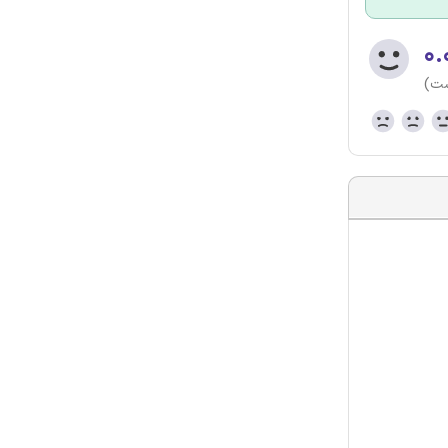
۰.
ست)