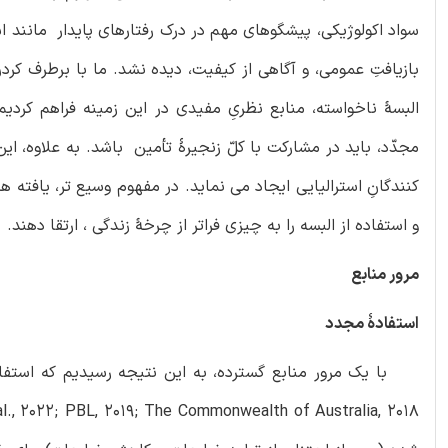
سواد اکولوژیکی، پیشگوهای مهم در درک رفتارهای پایدار مانند ا
بازیافتِ عمومی، و آگاهی از کیفیت، دیده نشد. ما با برطرف کردن
البسۀ ناخواسته، منابع نظریِ مفیدی در این زمینه فراهم کردی
مجدّد، باید در مشارکت با کلّ زنجیرۀ تأمین باشد. به علاوه، ا
کنندگانِ استرالیایی ایجاد می نماید. در مفهوم وسیع تر، یافته 
و استفاده از البسه را به چیزی فراتر از چرخۀ زندگی ، ارتقا دهند.
مرور منابع
استفادۀ مجدد