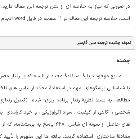
در صورتی که نیاز به خلاصه ای از متن ترجمه این مقاله دارید
است. خلاصه ترجمه این مقاله در 11 صفحه در فایل word انجام شده و داخل بسته قرار گرفته است.
نمونه چکیده ترجمه متن فارسی
چکیده
منابع موجود دربارۀ استفادۀ مجدد از البسه که بر رفتار مصرف
با شناسایی پیشگوهای مهم در استفادۀ مجدّد از لباس های ناخو
مطالعه، به بسطِ نظریۀ رفتارِ برنامه ریزی- شده (کنترل رفتار
شخصی ، آگاهی از کیفیت ، سواد اکولوژیکی ، و خود-کارآمدی به 
معادلۀ ساختاری استفاده گردید. یافته ها این مفهوم را تأیید کر