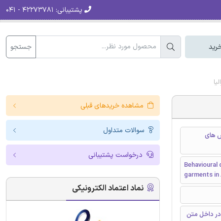
پشتیبانی:
۴۲۲۷۳۷۸۱ - ۰۴۱
جستجو
رید
یا
مشاهده خریدهای قبلی
سوالات متداول
س های
درخواست پشتیبانی
Behavioural 
garments in 
نماد اعتماد الکترونیکی
در داخل متن