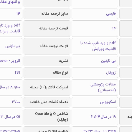
و انتهای مقال
فارسی
سایز ترجمه مقاله
14
pdf و ورد 
14
فرمت ترجمه مقاله
قابلیت ویرای
pdf و ورد تایپ شده با
فونت ترجمه مقاله
بی نازنین
قابلیت ویرایش
بی نازنین
نشریه
الزویر - Elsevier
ژورنال
نوع مقاله
ISI
مقالات پژوهشی
ایمپکت فاکتور(IF) مجله
8.940 در سال 2023
(تحقیقاتی)
اسکوپوس
تعداد کلمات متن خلاصه
2700
شاخص Q یا Quartile
19 در سال 2024
Q1 در سال 2023
(چارک)
1.354 در سال 2023
شناسه ISSN مجله
2772-3909