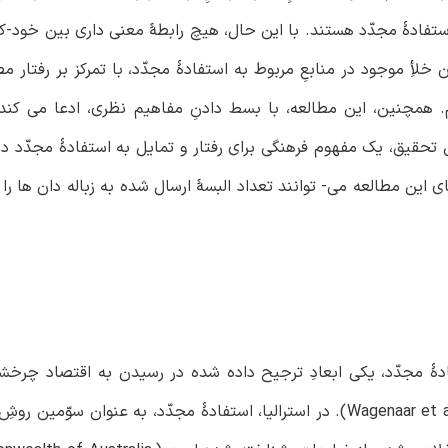
ستفادۀ مجدّد هستند. با این حال، هیچ رابطۀ معنی داری بین خود-کار
 خلأِ موجود در منابعِ مربوط به استفادۀ مجدّد، با تمرکز بر رفتار م
م. همچنین، این مطالعه، با بسط دادنِ مفاهیم نظری، ادعا می کند
ین تحقیق، یک مفهوم فرهنگی برای رفتار و تمایل به استفادۀ مجدّد 
های این مطالعه می- توانند تعداد البسۀ ارسال شده به زباله دان ها ر
Wagenaar et al., 2022; PBL, 2019; The Commonwealth of Australia, 2018). در استرالیا، استفادۀ مجدّد، به عنو