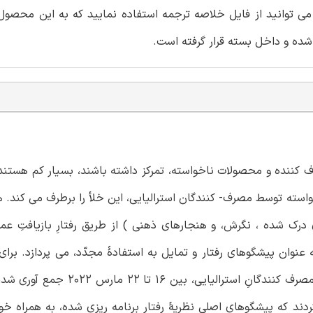
، می توانید از فایل خلاصه ترجمه استفاده نمایید که به این محصو
 کننده و محصولات ناخواسته، تمرکز داشته باشند، بسیار کم هستن
استه توسط مصرف- کنندگان استرالیایی، این خلأ را برطرف می کند. 
یِ درک شده ، نگرش، و هنجارهای ذهنی ) از طریق رفتارِ بازیافتِ ع
عنوان پیشگوهای رفتار و تمایل به استفادۀ مجدّد، می پردازد. برای
های حاصل از نمونه ای شامل 428 پاسخ به پرسشنامه، که از مصرف کنندگانِ ا
دند که پیشگوهای اصلیِ نظریۀ رفتارِ برنامه ریزی شده، به همراه خود