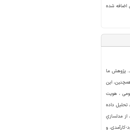
ل اضافه شده
د. پژوهش ما
همچنین، این
مومی ، هویت
 تحلیل داده
سترالیایی، بین 16 تا 22 مارس 2022 جمع آوری شد، از مدلسازیِ
-کارآمدی، و