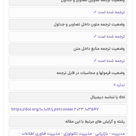
وضعیت ترجمه عناوین تصاویر و جداول
ترجمه شده است ✓
وضعیت ترجمه متون داخل تصاویر و جداول
ترجمه شده است ✓
وضعیت ترجمه منابع داخل متن
ترجمه شده است ✓
وضعیت فرمولها و محاسبات در فایل ترجمه
ندارد ☓
doi یا شناسه دیجیتال
https://doi.org/10.1016/j.jretconser.2023.103547
رشته و گرایش های مرتبط با این مقاله
مدیریت - بازاریابی - مدیریت تکنولوژی - مدیریت فناوری اطلاعات -