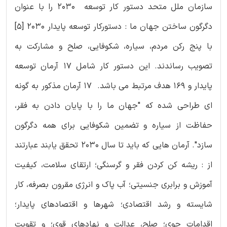
سازمان ملل متحد دستور کار توسعه 2030 را با عنوان
دگرگون ساختن جهان ما : دستورکار توسعه پایدار 2030 [5]
با پنج رکن مردم، سیاره، شکوفایی، صلح و مشارکت به
تصویب رساندند. این دستور کار شامل 17 آرمان توسعه
پایدار و 169 هدف مرتبط می باشد. 17 آرمان مذکور به گونه
ای طراحی شده که "جهان ما را با پایان دادن به فقر،
حفاظت از سیاره و تضمین شکوفایی برای همه دگرگون
سازد". آرمان هایی که باید تا سال 2030 تحقق یابند عبارتند
از : ریشه کن کردن فقر و گرسنگی؛ ارتقای سلامت، کیفیت
آموزش و برابری جنسیتی؛ آب پاک و انرژی مقرون بصرفه، کار
شایسته و رشد اقتصادی؛ شهرها و اقتصادهای پایدار؛
اقدامات جوی؛ صلح، عدالت و نهادهای قوی؛ و تقویت