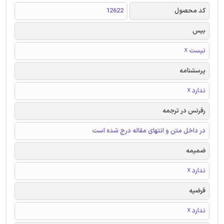
کد محصول
12622
بیس
نیست ☓
پرسشنامه
ندارد ☓
رفرنس در ترجمه
در داخل متن و انتهای مقاله درج شده است
ضمیمه
ندارد ☓
فرضیه
ندارد ☓