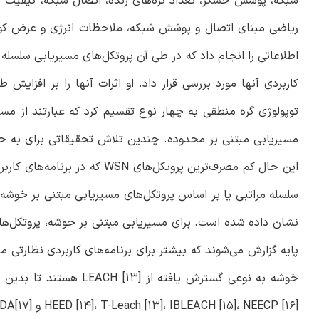
شبکه، پوشش حسگر، تعداد گره‌های زنده، اتصال شبکه، کیفیت ب
کاربردی آنها مورد بررسی قرار داد. او اثرات آنها را بر افزایش
توپولوژی گره منطقی به چهار نوع تقسیم کرد که عبارتند از مسی
مسیریابی مبتنی بر محدوده. چندین تلاش تحقیقاتی برای به حد
این حال کم مصرف‌ترین پروتکل‌ه
نشان داده شده است. برای مسیریابی مبتنی بر خوشه، پروتکل‌های 
پایه گزارش می‌شوند که بیشتر برای برنامه‌های کاربردی نظارتی
خوشه به نوعی گسترش یافت
HEED [14]، T-Leach [13]، IBLEACH [15]، NEECP [16] و WCDA[17] هستند.