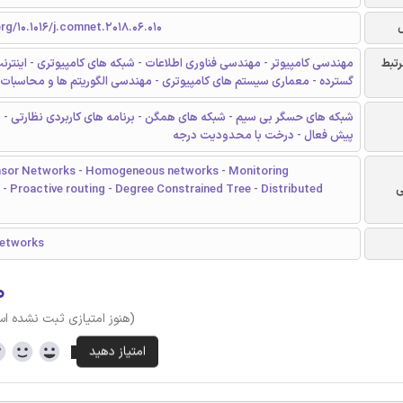
org/10.1016/j.comnet.2018.06.010
رتبط
مهندسی کامپیوتر - مهندسی فناوری اطلاعات - شبکه های کامپیوتری - اینترن
گسترده - معماری سیستم های کامپیوتری - مهندسی الگوریتم ها و محاسبات
شبکه های حسگر بی سیم - شبکه های همگن - برنامه های کاربردی نظارتی - 
پیش فعال - درخت با محدودیت درجه
nsor Networks - Homogeneous networks - Monitoring
ی
 - Proactive routing - Degree Constrained Tree - Distributed
etworks
۰
(هنوز امتیازی ثبت نشده ا