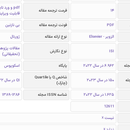
pdf و ورد 
14
فرمت ترجمه مقاله
قابلیت ویرای
PDF
فونت ترجمه مقاله
بی نازنین
الزویر - Elsevier
نوع ارائه مقاله
ژورنال
مقالات پژوه
ISI
نوع نگارش
(تحقیقاتی)
6.962 در سال 2022
پایگاه
اسکوپوس
شاخص Q یا Quartile
150 در سال 2023
Q1 در سال 2022
(چارک)
1.625 در سال 2022
شناسه ISSN مجله
1389-1286
12611
نیست ☓
ندارد ☓