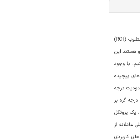
شبکه حسگر بی‌سیم (که به اختصار WSN نامیده می‌شود) گروهی از گره‌های بسیار کوچک با توانی محدود هستند که منطقه مطلوب (ROI)
(BS) مخابره می‌کنند. اصلی‌ترین چالشی که WSNها با آن روبرو هستند این
زمان ممکن مخابره کنیم. با وجود
‌های پیچیده
محدودیت درجه‌
ست. از آنجایی که درجه گره بر
 شده است. در ادامه مقاله، یک پروتکل
شکلی عادلانه از
رنامه‌های کاربردی