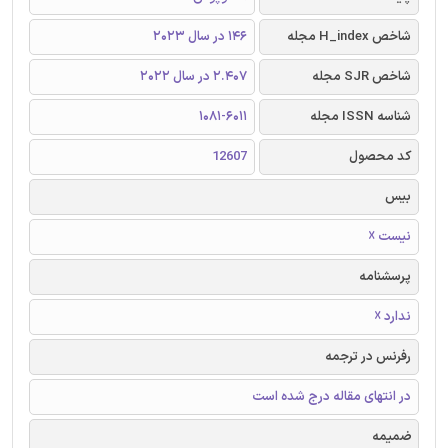
شاخص H_index مجله
146 در سال 2023
شاخص SJR مجله
2.407 در سال 2022
شناسه ISSN مجله
1081-6011
کد محصول
12607
بیس
نیست ☓
پرسشنامه
ندارد ☓
رفرنس در ترجمه
در انتهای مقاله درج شده است
ضمیمه