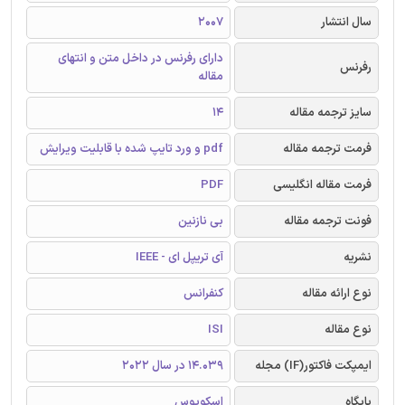
سال انتشار
2007
دارای رفرنس در داخل متن و انتهای
رفرنس
مقاله
سایز ترجمه مقاله
14
فرمت ترجمه مقاله
pdf و ورد تایپ شده با قابلیت ویرایش
فرمت مقاله انگلیسی
PDF
فونت ترجمه مقاله
بی نازنین
نشریه
آی تریپل ای - IEEE
نوع ارائه مقاله
کنفرانس
نوع مقاله
ISI
ایمپکت فاکتور(IF) مجله
14.039 در سال 2022
پایگاه
اسکوپوس