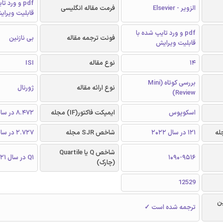
pdf و ورد 
الزویر - Elsevier
فرمت مقاله انگلیسی
قابلیت ویرای
pdf و ورد تایپ شده با
فونت ترجمه مقاله
بی نازنین
قابلیت ویرایش
14
نوع مقاله
ISI
بررسی کوتاه (Mini
نوع ارائه مقاله
ژورنال
Review)
اسکوپوس
ایمپکت فاکتور(IF) مجله
8.472 در سال 2021
121 در سال 2022
شاخص SJR مجله
2.727 در سال 2021
شاخص Q یا Quartile
1090-9516
Q1 در سال 2021
(چارک)
12529
ن
ترجمه شده است ✓