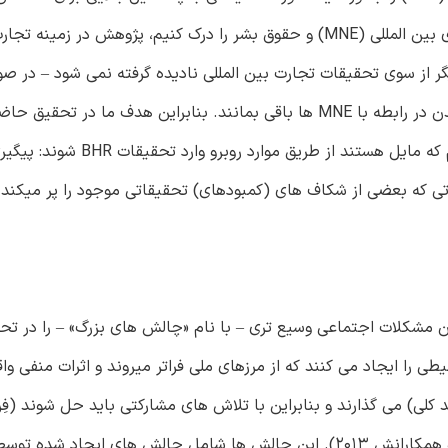
المللی معرفی می کنیم. زمانیکه می خواهیم رابطه بین شرکت های بین المللی (MNE) و حقوق بشر را درک کنیم، پژوهش
ر از سوی تحقیقات تجارت بین المللی نادیده گرفته نمی شود – در صو
تحقیقات بخواهند در خط مقدم پژوهشگری در مسائل جهانی شدن در رابطه با MNE ها باقی بمانند. بنابراین هدف ما
که راهنمایی هایی را برای محققان تجارت بین المللی فراهم سازیم که مای
ی که بعضی از شکاف های (کمبودهای) تحقیقاتی موجود را پر میکند 
مشکلات اجتماعی وسیع تری – با نام «چالش های بزرگ» – را در تح
را ایجاد می کنند که از مرزهای ملی فراتر میروند و اثرات منفی واقع
لی) می گذارند و بنابراین با تلاش های مشارکتی باید حل شوند (فِرا
همکارانش 2015؛ جورج 2014؛ جورج و همکارانش 2016؛ وایتمَن و همکارانش 2013). این چالش ها شامل چالش های ایج