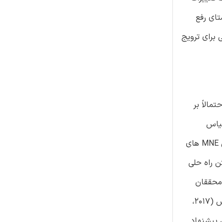
تای رفع
ه کار، یک طرح عملیاتی برای ترویج
مالاً بر
قیاس
(MNE) که عملیاتی های زنجیره های ارزش را بصورت جهانی هماهنگ می سازند و این عملیات ها را مدیریت میکنند. مهمتر اینکه چون MNE های
ن راه حلی
 محققان
تجارت بین المللی (IB) به چالش های جهانی جاری توجه نمایند (و آنها را مورد بررسی قرار دهند). در همین خصوص، باکلی و همکارانش (2017،
ی پیشنهاد