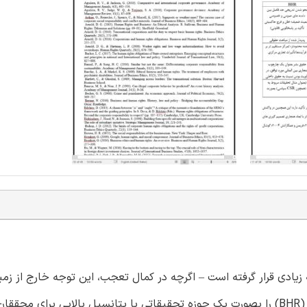
ادی قرار گرفته است – اگرچه در کمال تعجب، این توجه خارج از زمی
بین المللی (IB) است. ما در این مقاله حقوق تجاری و حقوق بشر (BHR) را بصورت یک حوزه تحقیقاتی با پتانسیل بالایی 