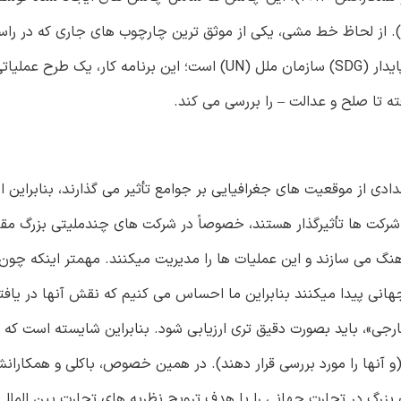
د). از لحاظ خط مشی، یکی از موثق ترین چارچوب های جاری که در راس
چالش های بزرگ تلاش میکند، احتمالاً برنامه کار اهداف توسعه پایدار (SDG) سازمان ملل (UN) است؛ این برنام
ه تا صلح و عدالت – را بررسی می کند.
ی از موقعیت های جغرافیایی بر جوامع تأثیر می گذارند، بنابراین احت
 شرکت ها تأثیرگذار هستند، خصوصاً در شرکت های چندملیتی بزرگ م
جهانی پیدا میکنند بنابراین ما احساس می کنیم که نقش آنها در یافت
جی»، باید بصورت دقیق تری ارزیابی شود. بنابراین شایسته است که
های بزرگ در تجارت جهانی را با هدف ترویج نظریه های تجارت بین الملل