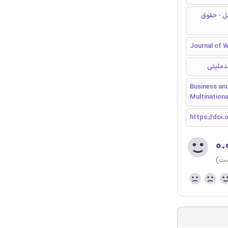
لل - حقوق
Journal of W
دملیتی
Business and
Multinationa
https://doi.o
۰.
ست)