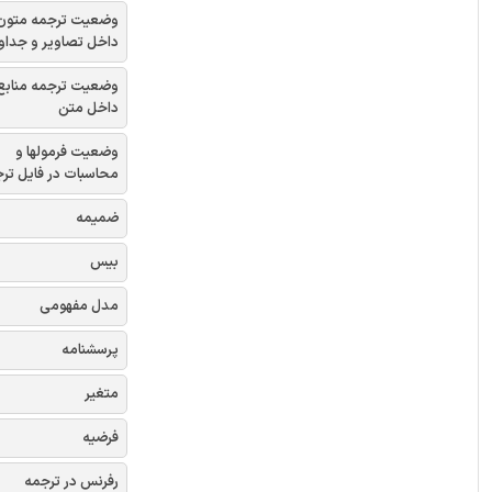
وضعیت ترجمه متون
داخل تصاویر و جداو
وضعیت ترجمه منابع
داخل متن
وضعیت فرمولها و
محاسبات در فایل تر
ضمیمه
بیس
مدل مفهومی
پرسشنامه
متغیر
فرضیه
رفرنس در ترجمه