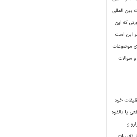
 در زمینه تجارت بین المللی
رتی که این
 در تحقیق حاضر این است
ل هستند از طریق موارد روبرو وارد تحقیقات BHR شوند: پیگیری موضوعات
و سوالات
قیقات خود
ی یا بالقوه
رو و
اد شده توسط تغییرات