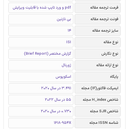
فرمت ترجمه مقاله
pdf و ورد تایپ شده با قابلیت ویرایش
فونت ترجمه مقاله
بی نازنین
سایز ترجمه مقاله
14
نوع مقاله
ISI
نوع نگارش
گزارش مختصر (Brief Report)
نوع ارائه مقاله
ژورنال
پایگاه
اسکوپوس
ایمپکت فاکتور(IF) مجله
3.491 در سال 2020
شاخص H_index مجله
55 در سال 2022
شاخص SJR مجله
0.730 در سال 2020
شناسه ISSN مجله
1618-954X