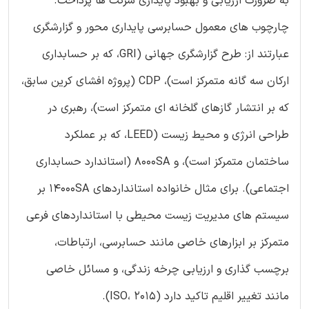
به ضرورت ارزیابی و بهبود پایداری شرکت ها پرداخت.
چارچوب های معمول حسابرسی پایداری محور و گزارشگری
عبارتند از: طرح گزارشگری جهانی (GRI، که بر حسابداری
ارکان سه گانه متمرکز است)، CDP (پروژه افشای کرین سابق،
که بر انتشار گازهای گلخانه ای متمرکز است)، رهبری در
طراحی انرژی و محیط زیست (LEED، که بر عملکرد
ساختمان متمرکز است)، و 8000SA (استاندارد حسابداری
اجتماعی). برای مثال خانواده استانداردهای 14000SA بر
سیستم های مدیریت زیست محیطی با استانداردهای فرعی
متمرکز بر ابزارهای خاصی مانند حسابرسی، ارتباطات،
برچسب گذاری و ارزیابی چرخه زندگی، و مسائل خاصی
مانند تغییر اقلیم تاکید دارد (ISO، 2015).