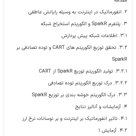
مقدمه
2. انفورماتیک در اینترنت به وسیله رایانش عاطفی
3. پلتفرم SparkR و الگوریتم استخراج شبکه
3.1. اطلاعات شبکه پیش پردازش
3.2. تحقق توزیع الگوریتم های CART و توده تصادفی بر
SparkR
3.2.1. تولید الگوریتم توزیع SparkR از CART
3.2.2. درک توزیع الگوریتم توده تصادفی
3.3. درک الگوریتم خوشه بندی بر توزیع SparkR
4. آزمایشات و آنالیز نتایج
4.1. تاثیر انفورماتیک بر اینترنت و بر نوسانات نرخ ارز
4.2. آزمایش 1