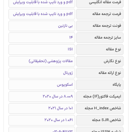
فرمت مقاله انگلیسی
pdf و ورد تایپ شده با قابلیت ویرایش
فرمت ترجمه مقاله
pdf و ورد تایپ شده با قابلیت ویرایش
فونت ترجمه مقاله
بی نازنین
سایز ترجمه مقاله
14
نوع مقاله
ISI
نوع نگارش
مقالات پژوهشی (تحقیقاتی)
نوع ارائه مقاله
ژورنال
پایگاه
اسکوپوس
ایمپکت فاکتور(IF) مجله
8.009 در سال 2020
شاخص H_index مجله
101 در سال 2021
شاخص SJR مجله
1.061 در سال 2020
شناسه ISSN مجله
0306-4573