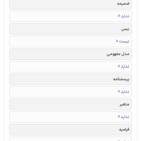
ضمیمه
ندارد ☓
بیس
نیست ☓
مدل مفهومی
ندارد ☓
پرسشنامه
ندارد ☓
متغیر
ندارد ☓
فرضیه