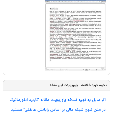
نحوه خرید خلاصه - پاورپوینت این مقاله
اگر مایل به تهیه نسخه پاورپوینت مقاله "کاربرد انفورماتیک
در متن کاوی شبکه مالی بر اساس رایانش عاطفی" هستید