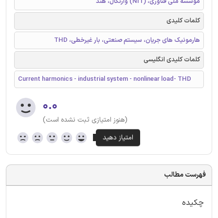
موسسه ملی فناوری، (NIT) وارنگال، هند
کلمات کلیدی
هارمونیک های جریان، سیستم صنعتی، بار غیرخطی، THD
کلمات کلیدی انگلیسی
Current harmonics - industrial system - nonlinear load- THD
۰.۰
(هنوز امتیازی ثبت نشده است)
فهرست مطالب
چکیده