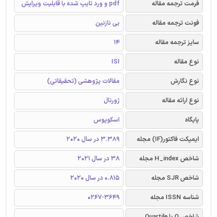
فرمت ترجمه مقاله
pdf و ورد تایپ شده با قابلیت ویرایش
فونت ترجمه مقاله
بی نازنین
سایز ترجمه مقاله
14
نوع مقاله
ISI
نوع نگارش
مقالات پژوهشی (تحقیقاتی)
نوع ارائه مقاله
ژورنال
پایگاه
اسکوپوس
ایمپکت فاکتور(IF) مجله
3.389 در سال 2020
شاخص H_index مجله
38 در سال 2021
شاخص SJR مجله
0.815 در سال 2020
شناسه ISSN مجله
0267-3649
شاخص Q یا Quartile