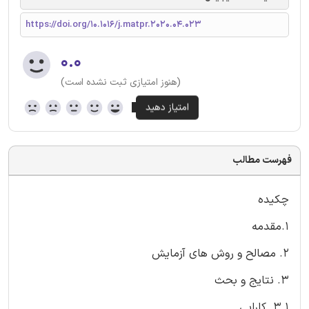
https://doi.org/10.1016/j.matpr.2020.04.023
۰.۰
(هنوز امتیازی ثبت نشده است)
فهرست مطالب
چکیده
1.مقدمه
۲. مصالح و روش های آزمایش
۳. نتایج و بحث
۳.۱. کارایی