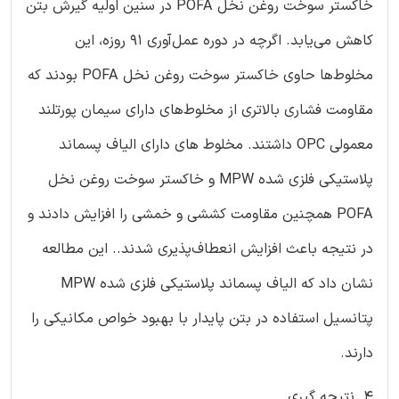
خاکستر سوخت روغن نخل POFA در سنین اولیه گیرش بتن
کاهش می‌یابد. اگرچه در دوره عمل‌آوری ۹۱ روزه، این
مخلوط‌ها حاوی خاکستر سوخت روغن نخل POFA بودند که
مقاومت فشاری بالاتری از مخلوط‌های دارای سیمان پورتلند
معمولی OPC داشتند. مخلوط های دارای الیاف پسماند
پلاستیکی فلزی شده MPW و خاکستر سوخت روغن نخل
POFA همچنین مقاومت کششی و خمشی را افزایش دادند و
در نتیجه باعث افزایش انعطاف‌پذیری شدند.. این مطالعه
نشان داد که الیاف پسماند پلاستیکی فلزی شده MPW
پتانسیل استفاده در بتن پایدار با بهبود خواص مکانیکی را
دارند.
4. نتیجه گیری