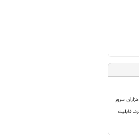
هزاران سرور
لیاتی اکیدی در مورد چارچوبAmazon از لحاظ عملکرد، قابلیت