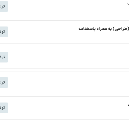
توض
(طراحی) به همراه پاسخنامه
توض
توض
توض
توض