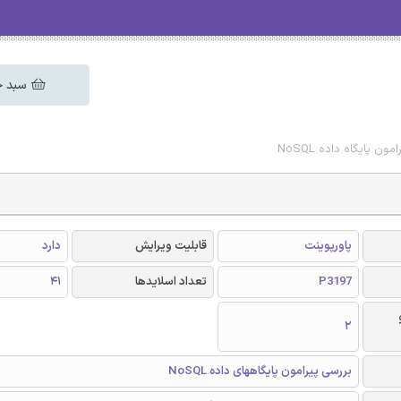
سبد خ
ن پایگاه داده NoSQL
پاورپوینت
قابلیت ویرایش
دارد
P3197
تعداد اسلایدها
41
2
بررسی پیرامون پایگاههای داده NoSQL