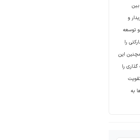
بین
دار و
قر و توسعه
کتی را
مچنین این
گذاری را
تقویت
ا به