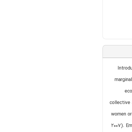
1.0 Int
marginal
eco
collective
women org
2007). Em