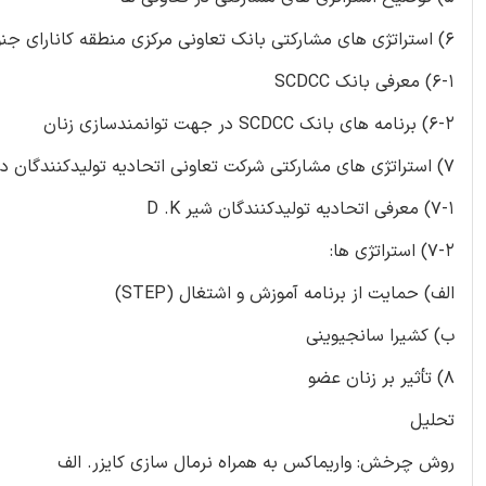
6) استراتژی های مشارکتی بانک تعاونی مرکزی منطقه کانارای جنوبی
6-1) معرفی بانک SCDCC
6-2) برنامه های بانک SCDCC در جهت توانمندسازی زنان
7) استراتژی های مشارکتی شرکت تعاونی اتحادیه تولیدکنندگان داکشینا کانادا
7-1) معرفی اتحادیه تولیدکنندگان شیر D .K
7-2) استراتژی ها:
الف) حمایت از برنامه آموزش و اشتغال (STEP)
ب) کشیرا سانجیوینی
8) تأثیر بر زنان عضو
تحلیل
روش چرخش: واریماکس به همراه نرمال سازی کایزر. الف