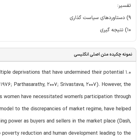
تفسیر:
9) دستاوردهای سیاست گذاری
10) نتیجه گیری
نمونه چکیده متن اصلی انگلیسی
ultiple deprivations that have undermined their potential
1976; Parthasarathy, 2007; Srivastava, 2007). However, the
ds women have necessitated women’s participation through
g model to the discrepancies of market regime, have helped
ing power as buyers and sellers in the market place (Dash,
 poverty reduction and human development leading to the