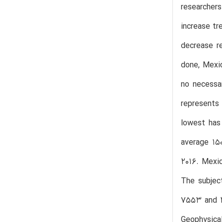
researcher
increase tr
decrease r
done, Mexic
no necessa
represents 
lowest has
average 15
2016. Mexic
The subject
7553 and 37
Geophysica