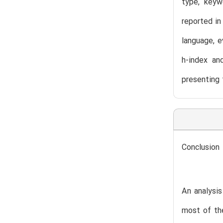
type, keywo
reported in
language, e
h-index an
presenting 
Conclusion
An analysis
most of the