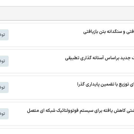
افتی و سنگدانه بتن بازیافتی
توض
توض
توض
 نشتی کاهش یافته برای سیستم فوتوولتائیک شبکه ای متصل
توض