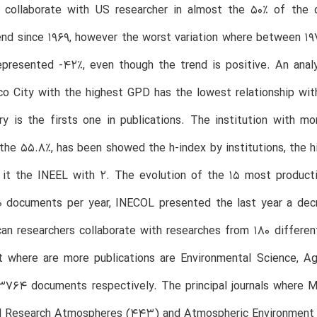
s collaborate with US researcher in almost the 50% of the
end since 1969, however the worst variation where between 1
epresented -42%, even though the trend is positive. An ana
o City with the highest GPD has the lowest relationship wit
ry is the firsts one in publications. The institution wit
the 55.8%, has been showed the h-index by institutions, the
 it the INEEL with 2. The evolution of the 15 most product
0 documents per year, INECOL presented the last year a dec
an researchers collaborate with researches from 180 different
 where are more publications are Environmental Science, Agr
64 documents respectively. The principal journals where Mex
l Research Atmospheres (443) and Atmospheric Environment