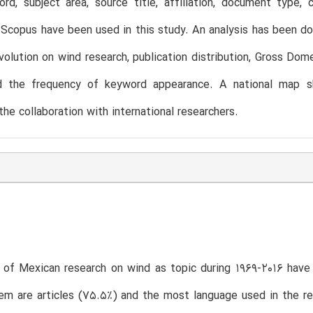
rd, subject area, source title, affiliation, document type, 
 Scopus have been used in this study. An analysis has been d
volution on wind research, publication distribution, Gross D
d the frequency of keyword appearance. A national map s
the collaboration with international researchers.
 of Mexican research on wind as topic during 1969-2016 have 
m are articles (75.5%) and the most language used in the re