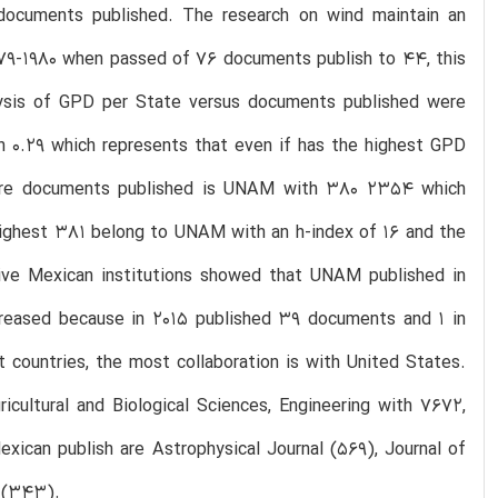
 documents published. The research on wind maintain an
979-1980 when passed of 76 documents publish to 44, this
lysis of GPD per State versus documents published were
h 0.29 which represents that even if has the highest GPD
h more documents published is UNAM with 380 2354 which
 highest 381 belong to UNAM with an h-index of 16 and the
ive Mexican institutions showed that UNAM published in
reased because in 2015 published 39 documents and 1 in
 countries, the most collaboration is with United States.
icultural and Biological Sciences, Engineering with 7672,
ican publish are Astrophysical Journal (569), Journal of
 (343).