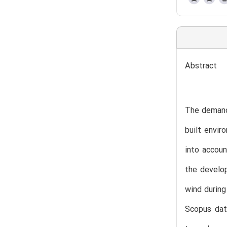
Abstract
The demand 
built envir
into accoun
the develop
wind during
Scopus data