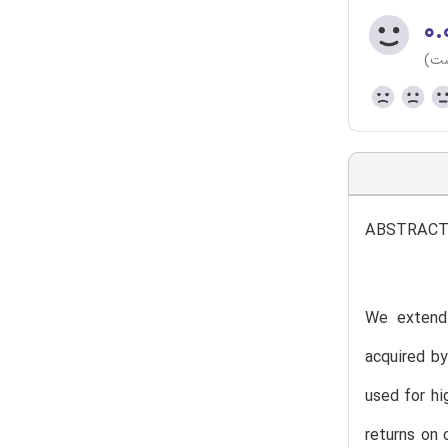
۰.
ست)
ABSTRAC
We extend 
acquired by
used for hi
returns on 