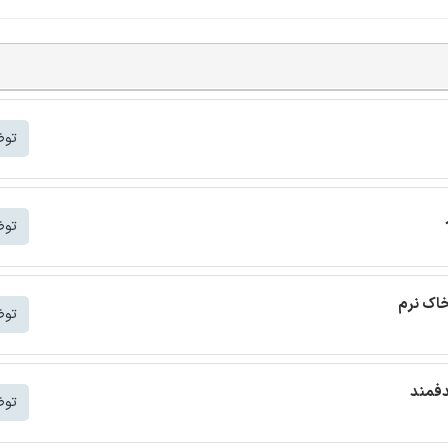
توض
توض
خاک نرم
توض
دفمند
توض