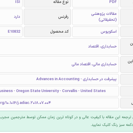
PDF
نوع مقاله
ISI
مقالات پژوهشی
رفرنس
دارد
(تحقیقاتی)
اسکوپوس
کد محصول
E10832
ن
حسابداری، اقتصاد
این
حسابداری مالی، اقتصاد مالی
پیشرفت در حسابداری - Advances in Accounting
usiness - Oregon State University - Corvallis - United States
rg/10.1016/j.adiac.2018.07.004
ترجمه این مقاله با کیفیت عالی و در کوتاه ترین زمان ممکن توسط مترجمین مجرب 
کمه سبز رنگ کلیک نمایید.