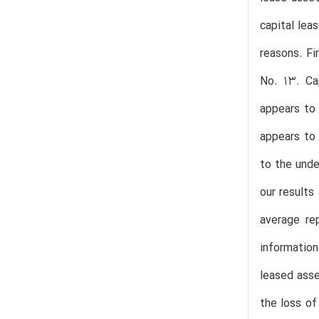
capital lea
reasons. Fi
No. 13. Ca
appears to 
appears to 
to the unde
our results
average rep
information
leased asse
the loss of