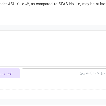
nder ASU 2016-02, as compared to SFAS No. 13, may be offset b
ارسال دی