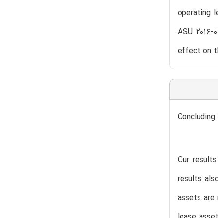
operating 
ASU 2016-02
effect on t
Concluding
Our results
results als
assets are 
lease asset