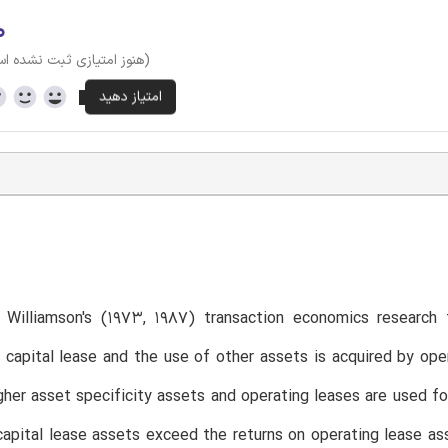
۰
(هنوز امتیازی ثبت نشده ا
T
Williamson's (1973, 1987) transaction economics research
 capital lease and the use of other assets is acquired by ope
gher asset specificity assets and operating leases are used for
capital lease assets exceed the returns on operating lease as