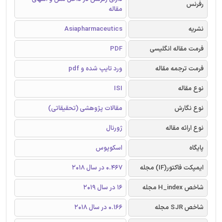
رفرنس
مقاله
نشریه
Asiapharmaceutics
فرمت مقاله انگلیسی
PDF
فرمت ترجمه مقاله
ورد تایپ شده و pdf
نوع مقاله
ISI
نوع نگارش
مقالات پژوهشی (تحقیقاتی)
نوع ارائه مقاله
ژورنال
پایگاه
اسکوپوس
ایمپکت فاکتور(IF) مجله
0.467 در سال 2018
شاخص H_index مجله
16 در سال 2019
شاخص SJR مجله
0.166 در سال 2018