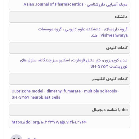
مجله آسیایی داروشناسی - Asian Journal of Pharmaceutics
دانشگاه
گروه داروسازی ، دانشکده علوم دارویی ، گروه موسسات
Vishveshwarya ، هند
کلمات کلیدی
مدل کوپریزون، دی متیل فومارات، اسکلروسیز چندگانه، سلول های
نوروبلاست SH-SY5Y
کلمات کلیدی انگلیسی
Cuprizone model - dimethyl fumarate - multiple sclerosis -
SH-SY5Y neuroblast cells
doi یا شناسه دیجیتال
https://doi.org/10.22377/ajp.v12i01.2044