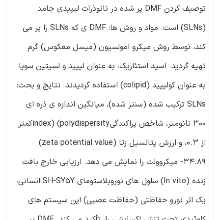
توصیف کردن DMF پر شده در نانوذرات لیپیدی جامد
(SLNs) است. مواد و روش ها: DMF ی که SLNs را پر می
کند، توسط روش میکرو امولسیون (میسل معکوس) گرم
تهیه گردید. اسید استئاریک، به عنوان لیپید و لسیتین سویا
به عنوان کولیپید (colipid) استفاده گردیدند. نتایج و بحث:
SLNs ترکیب شده (سنتز شده)، میانگین اندازه ی ذره ای
300 نانومتر، شاخص پراکندگیindex) (polydispersityکمتر
از 0.3، و ارزش پتانسیل زتا (zeta potential value)
34.89- میکروولت را نمایش می دهد. ارزیابی خارج بافت
زنده (In vito) سلول های نوروبلاستومای SH-SY5Y انسانی،
یک اثر نورو حفاظتی (حفاظت عصبی) این سیستم های
کلوئیدی تحت تنش اکسایشی را، تأکید می کند. DMF پر