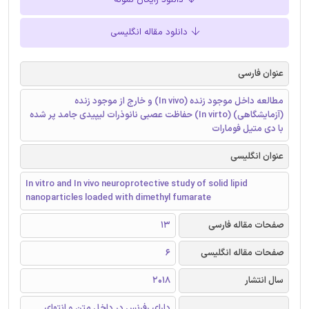
دانلود رایگان نمونه
دانلود مقاله انگلیسی
عنوان فارسی
مطالعه داخل موجود زنده (In vivo) و خارج از موجود زنده
(آزمایشگاهی) (In virto) حفاظت عصبی نانوذرات لیپیدی جامد پر شده
با دی متیل فومارات
عنوان انگلیسی
In vitro and In vivo neuroprotective study of solid lipid
nanoparticles loaded with dimethyl fumarate
صفحات مقاله فارسی
13
صفحات مقاله انگلیسی
6
سال انتشار
2018
دارای رفرنس در داخل متن و انتهای