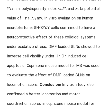
300 nm, polydispersity index <0.3, and zeta potential
value of −34.89 mv. In vitro evaluation on human
neuroblastoma SH-SY5Y cells confirmed to have a
neuroprotective effect of these colloidal systems
under oxidative stress. DMF loaded SLNs showed to
increase cell viability under H2 O2 induced cell
apoptosis. Cuprizone mouse model for MS was used
to evaluate the effect of DMF loaded SLNs on
locomotion score.
Conclusion
: In vitro study also
confirmed a better locomotion and motor
coordination scores in cuprizone mouse model for