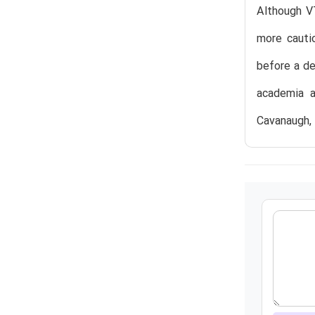
Although V
more cautio
before a de
academia an
Cavanaugh, 