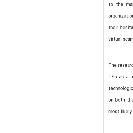
to the mar
organizatio
their hesi
virtual sca
The researc
TSs as a ma
technologic
on both the
most likely