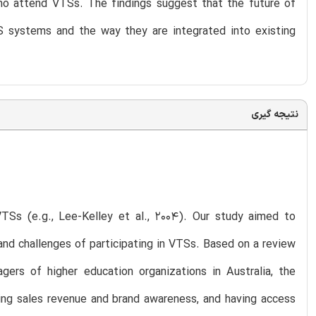
 who attend VTSs. The findings suggest that the future of
 systems and the way they are integrated into existing
نتیجه گیری
VTSs (e.g., Lee-Kelley et al., 2004). Our study aimed to
 and challenges of participating in VTSs. Based on a review
gers of higher education organizations in Australia, the
sing sales revenue and brand awareness, and having access