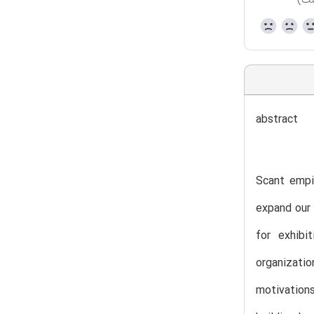
ست)
abstract
Scant empir
expand our 
for exhibi
organizati
motivations