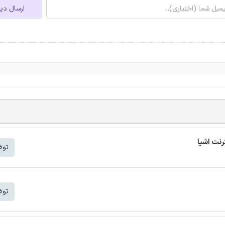
ارسال دی
توض
توض