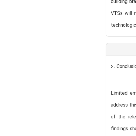
building br
VTSs will 
technologic
6. Conclusi
Limited em
address thi
of the rele
findings sh