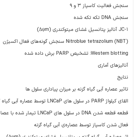
سنجش فعالیت کاسپاز 3 و 9
سنجش DNA تکه تکه شده
JC-1 آنالیز پتانسیل غشای میتوکندری (Δψm)
Nitroblue tetrazolium (NBT) سنجش گونه‌های فعال اکسیژن
Western blotting: تشخیص PARP برش داده شده
آنالیزهای آماری
نتایج
تاثیر عصاره آبی گیاه گزنه بر میزان پیاداری سلول ها
القای کیلواژ PARP در سلول های LNCaP توسط عصاره آبی گیاه گزنه
قطعه قطعه شدن DNA در سلول های LNCaP تیمار شده با عصاره ی آبی گیاه گزنه
فعال شدن کاسپاز توسط عصاره‌ی آبی گیاه گزنه
اثر عصاره آبی گیاه گزنه بر پتانسیل غشای میتوکندری (Δψm)