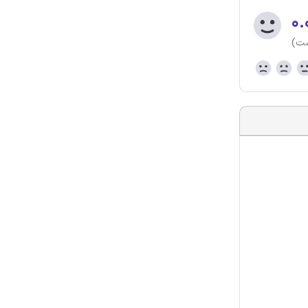
۰.
ست)