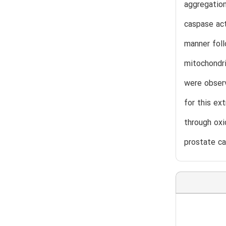
aggregatio
caspase act
manner foll
mitochondri
were observ
for this ex
through oxi
prostate ca