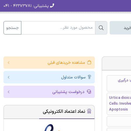
پشتیبانی:
۴۲۲۷۳۷۸۱ - ۰۴۱
جستجو
رید
مشاهده خریدهای قبلی
سوالات متداول
LNC پروستات انسان: درگیری
درخواست پشتیبانی
Urtica dioi
Cells: Invol
Apoptosis
نماد اعتماد الکترونیکی