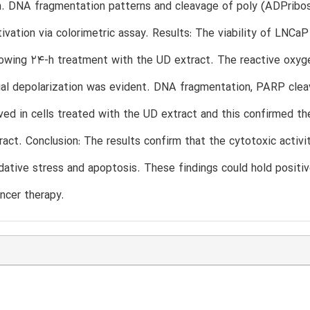
n. DNA fragmentation patterns and cleavage of poly (ADPribo
ivation via colorimetric assay. Results: The viability of LNCa
owing 24-h treatment with the UD extract. The reactive oxygen
al depolarization was evident. DNA fragmentation, PARP cleav
ed in cells treated with the UD extract and this confirmed th
tract. Conclusion: The results confirm that the cytotoxic acti
dative stress and apoptosis. These findings could hold positiv
ncer therapy.