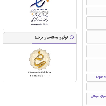
لوگوی رسانه‌های برخط
لولی، قطعه قطعه شدن DNA، کلیواژ (تجزیه) PARP، کاسپاز، سرطان