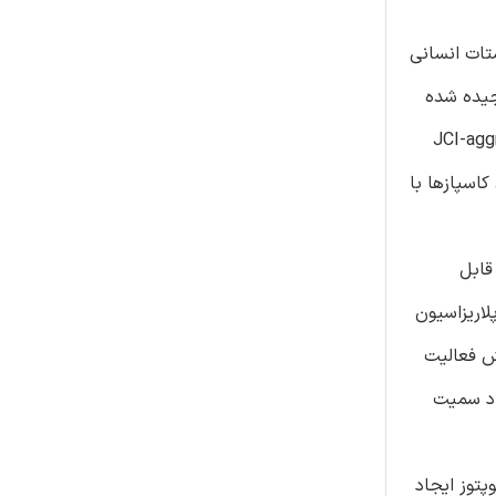
روستات انسانی
عت در معرض عصاره قرار گرفتند و میان پایداری سلول با استفاده از سنجش MTT سنجیده شده
د و پتانسیل غشای میتوکندری با استفاده از آزمون JCI-aggregation
ازها، با استفاده از سنجش western blot و فعال سازی کاسپازها با
 صورت قابل
اریزاسیون
 درون سلول می‌شود). تکه تکه شدن DNA ، برش و تجزیه PARP و افزایش فعالیت
جاد سمیت
ق استرس اکسیداتیو و آپوپتوز ایجاد