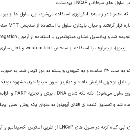
ی سرطانی LNCaP پروستات.
ای انسانی است که معمولا در زمینه‌ی انکولوژی استفاده می‌شود، این سلول ها از پ
حساس به آندروژن می باشند) به مدت 24 سا
است. تکثیر گونه های فعال اکسیژن با استفاده از آزمون NBT سنجیده ش
سنجیده شد. الگوی قطعه قطعه شدن DNA و پراکندگی پلی(ADP ـ ریبوز)، پلیمر
نتایج: پایداری سلول‌های LNCaP ، هنگامی که با عصاره‌ی گیاه گزنه به مدت 24 ساعت و به شیوه‌ی وابسته به دوز تیمار شد، به
ابل توجهی افزایش یافته و دپلاریزاسیون میتوکندری مشهود بود(دپل
به معنای تغییر در بار الکتریکی است و موجب کاهش بارمنفی
گزنه مشاهده شد و تصدیق کننده ی القای آپوپتوز به عنوان یک روش اصلی ای
نتیجه: نتایج تصدیق کرده است که فعالیت سمیت سلولی عصاره ی آبی گیاه گزنه در سلول های LNCaP از طری