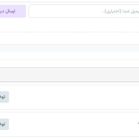
ارسال دی
توض
توض