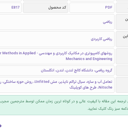
PDF
کد محصول
E817
ن
ریاضی
این
ریاضی کاربردی
روشهای کامپیوتری در مکانیک کاربردی و مهندسی - plied
Mechanics and Engineering
گروه ریاضی، دانشگاه کالج لندن، لندن، انگلستان
تعامل آب و سازه، سیال تراکم ناپذیر، مش Unfitted، روش حوزه س
Nitsche، طرح های کوپلینگ
ترجمه این مقاله با کیفیت عالی و در کوتاه ترین زمان ممکن توسط مترجمین مجرب 
کمه سبز رنگ کلیک نمایید.
۰