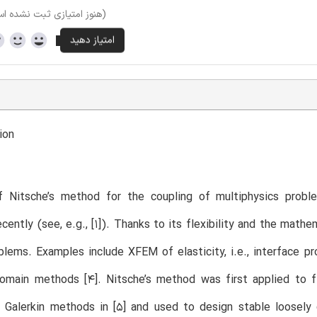
(هنوز امتیازی ثبت نشده ا
ion
 Nitsche’s method for the coupling of multiphysics proble
ecently (see, e.g., [1]). Thanks to its flexibility and the ma
blems. Examples include XFEM of elasticity, i.e., interface p
domain methods [4]. Nitsche’s method was first applied to f
Galerkin methods in [5] and used to design stable loosely c