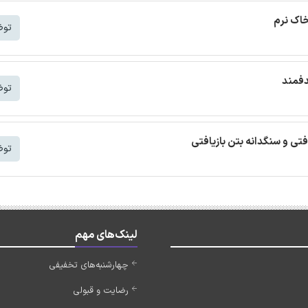
خاک نرم
توض
دفمند
توض
افتی و سنگدانه بتن بازیافتی
توض
لینک‌های مهم
چهارشنبه‌های تخفیفی
رضایت و قبولی