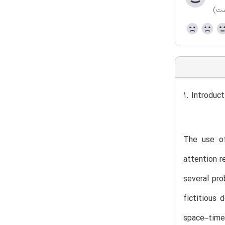
ست)
1. Introduct
The use of
attention r
several pro
fictitious 
space–time 