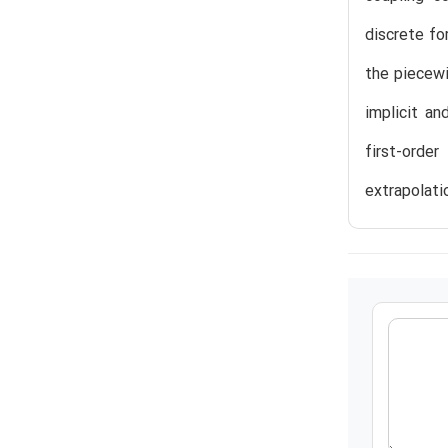
discrete fo
the piecewi
implicit an
first-orde
extrapolati