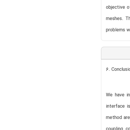
objective o
meshes. Th
problems wa
6. Conclusi
We have in
interface i
method are:
coupling c