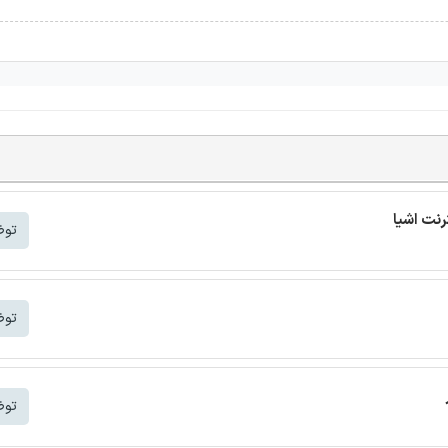
توض
توض
توض