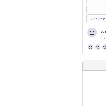
اری هم ریختی
۰.
ست)