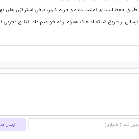
 طریق حفظ ایستای امنیت داده و حریم کاربر، برخی استراتژی های بهی
ای کاهش تعداد توکن سِت های (مجموعه نشانه) (TokenSet) ارسالی از طریق شبکه اد هاک همراه ارائه خواهیم داد. نتای
ارسال دی