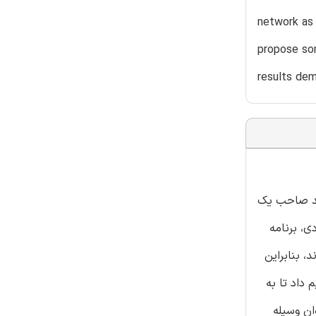
network as 
propose so
results dem
اند صاحب یک
ی، برنامه
، بنابراین
 داد تا به
راکنش مالی صورت گیرد. این پروتکل از شبکه اد هاک (ad hoc) به عنوان وسیله