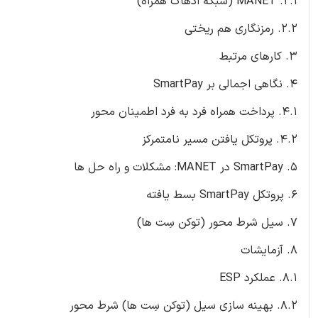
2.1. MANET (شبکه ادهاک همراه)
2.2. رمزنگاری هم ریختی
3. کارهای مرتبط
4. نگاهی اجمالی بر SmartPay
4.1. پرداخت همراه فرد به فرد اطمینان محور
4.2. پروتکل یافتن مسیر نامتمرکز
5. SmartPay در MANET: مشکلات و راه حل ها
6. پروتکل SmartPay بسط یافته
7. سیل شرط محور (توکن سِت ها)
8. آزمایشات
8.1. عملکرد ESP
8.2. بهینه سازی سیل (توکن سِت ها) شرط محور